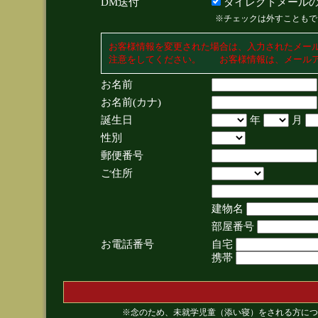
DM送付
ダイレクトメールの
※チェックは外すこともで
お客様情報を変更された場合は、入力されたメー
注意をしてください。 お客様情報は、メールア
お名前
お名前(カナ)
誕生日
年
月
性別
郵便番号
ご住所
建物名
部屋番号
お電話番号
自宅
携帯
※念のため、未就学児童（添い寝）をされる方につ