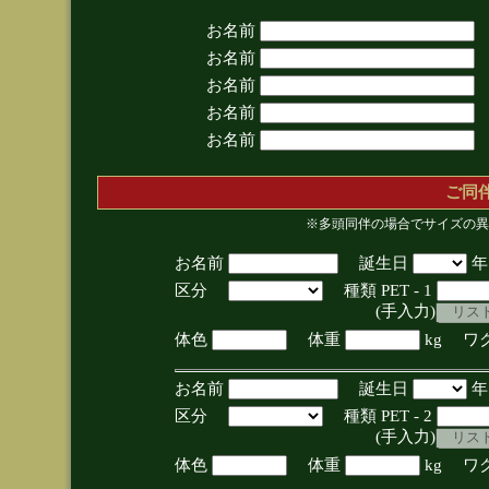
お名前
お名前
お名前
お名前
お名前
ご同
※多頭同伴の場合でサイズの異
お名前
誕生日
区分
種類 PET - 1
(手入力)
体色
体重
kg ワ
お名前
誕生日
区分
種類 PET - 2
(手入力)
体色
体重
kg ワ