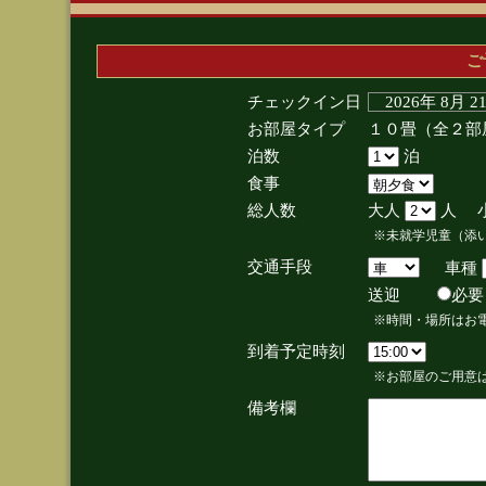
ご
チェックイン日
2026年 8月 
お部屋タイプ
１０畳（全２部
泊数
泊
食事
総人数
大人
人 
※未就学児童（添
交通手段
車種
送迎
必
※時間・場所はお
到着予定時刻
※お部屋のご用意は
備考欄