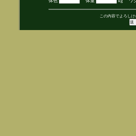
体色
体重
kg ワ
この内容でよろしけ