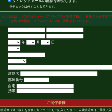
ダイレクトメールの配信を希望します。
※チェックは外すこともできます。
された場合は、入力されたメールアドレスのお客様情報が、変更されますので
い。 お客様情報は、メールアドレス毎に管理されています。
年
月
日
建物名
部屋番号
自宅
携帯
ご同伴者様
就学児童（添い寝）をされる方についてもご記入ください。未就学児童は、最後に入