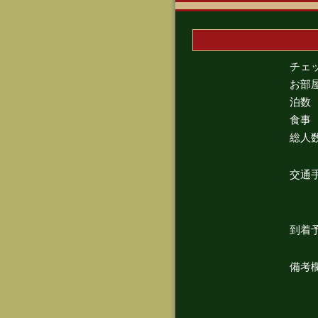
チェ
お部
泊数
食事
総人
交通
到着
備考