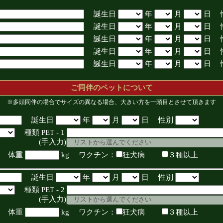
誕生日
年
月
日 
誕生日
年
月
日 
誕生日
年
月
日 
誕生日
年
月
日 
誕生日
年
月
日 
ご同伴のペットについて
※多頭同伴の場合でサイズの異なる場合、大きい方を一頭目とさせて頂きます
誕生日
年
月
日 性別
種類 PET - 1
入力)
体重
kg ワクチン：
狂犬病
３種以上
誕生日
年
月
日 性別
種類 PET - 2
入力)
体重
kg ワクチン：
狂犬病
３種以上