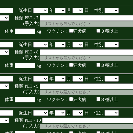
誕生日
年
月
日 性別
種類 PET - 7
入力)
体重
kg ワクチン：
狂犬病
３種以上
誕生日
年
月
日 性別
種類 PET - 8
入力)
体重
kg ワクチン：
狂犬病
３種以上
誕生日
年
月
日 性別
種類 PET - 9
入力)
体重
kg ワクチン：
狂犬病
３種以上
誕生日
年
月
日 性別
種類 PET - 10
入力)