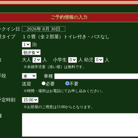
ご予約情報の入力
ックイン日
2026年 8月 30日
屋タイプ
１０畳（全２部屋）トイレ付き・バスなし
泊
数
大人
人 小学生
人 幼児
人
※未就学児童（添い寝）は無料です。
手段
車種
送迎
必要
不要
※時間・場所はお電話にてお申し込みください。
予定時刻
※お部屋のご用意は15:00からとなります。
欄