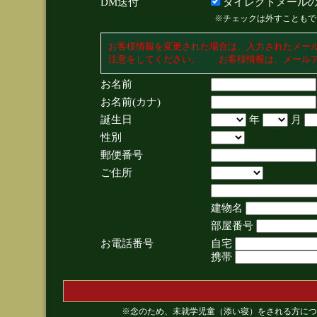
DM送付
ダイレクトメールの
※チェックは外すこともで
お客様情報を変更された場合は、入力されたメー
注意をしてください。 お客様情報は、メールア
お名前
お名前(カナ)
誕生日
年
月
性別
郵便番号
ご住所
建物名
部屋番号
お電話番号
自宅
携帯
※念のため、未就学児童（添い寝）をされる方につ