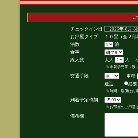
ご
チェックイン日
2026年 8月 
お部屋タイプ
１０畳（全２部
泊数
泊
食事
総人数
大人
人 
※未就学児童（添
交通手段
車種
送迎
必
※時間・場所はお
到着予定時刻
※お部屋のご用意は
備考欄