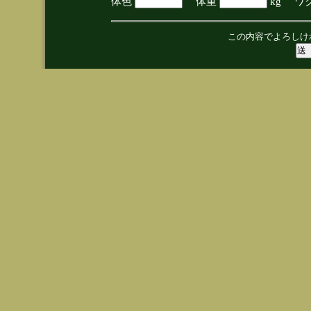
体色
体重
kg ワ
この内容でよろしけ