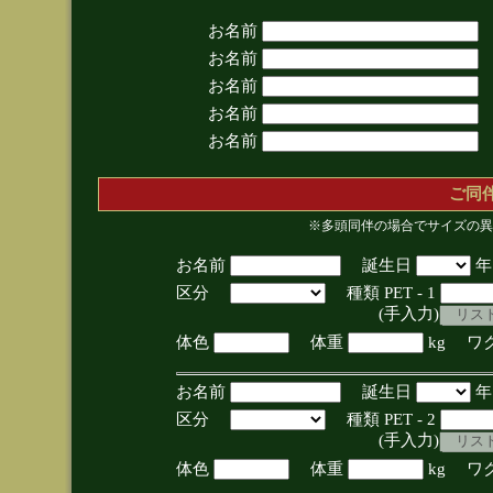
お名前
お名前
お名前
お名前
お名前
ご同
※多頭同伴の場合でサイズの異
お名前
誕生日
区分
種類 PET - 1
(手入力)
体色
体重
kg ワ
お名前
誕生日
区分
種類 PET - 2
(手入力)
体色
体重
kg ワ