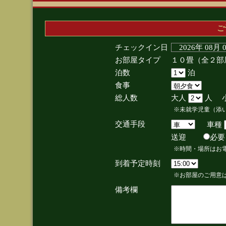
ご
チェックイン日
2026年 08月
お部屋タイプ
１０畳（全２部
泊数
泊
食事
総人数
大人
人 
※未就学児童（添
交通手段
車種
送迎
必
※時間・場所はお
到着予定時刻
※お部屋のご用意は
備考欄