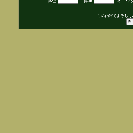
体色
体重
kg ワ
この内容でよろしけ