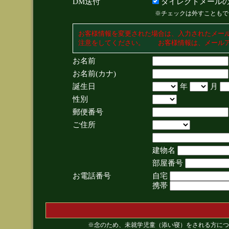
DM送付
ダイレクトメールの
※チェックは外すこともで
お客様情報を変更された場合は、入力されたメー
注意をしてください。 お客様情報は、メールア
お名前
お名前(カナ)
誕生日
年
月
性別
郵便番号
ご住所
建物名
部屋番号
お電話番号
自宅
携帯
※念のため、未就学児童（添い寝）をされる方につ