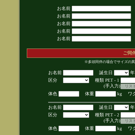
お名前
お名前
お名前
お名前
お名前
ご同
※多頭同伴の場合でサイズの異
お名前
誕生日
区分
種類 PET - 1
(手入力)
体色
体重
kg ワ
お名前
誕生日
区分
種類 PET - 2
(手入力)
体色
体重
kg ワ