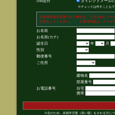
DM送付
ダイレクトメールの
※チェックは外すこともで
お客様情報を変更された場合は、入力されたメー
注意をしてください。 お客様情報は、メールア
お名前
お名前(カナ)
誕生日
年
月
性別
郵便番号
ご住所
建物名
部屋番号
お電話番号
自宅
携帯
※念のため、未就学児童（添い寝）をされる方につ