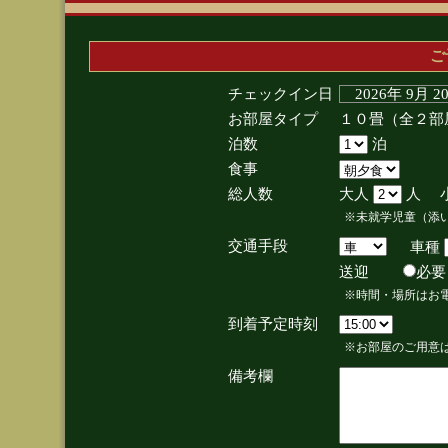
ご
チェックイン日
2026年 9月 
お部屋タイプ
１０畳（全２部
泊数
泊
食事
総人数
大人
人 
※未就学児童（添
交通手段
車種
送迎
必
※時間・場所はお
到着予定時刻
※お部屋のご用意は
備考欄