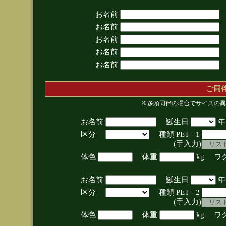
お名前
お名前
お名前
お名前
お名前
ご同
※多頭同伴の場合でサイズの異
お名前
誕生日
区分
種類 PET - 1
(手入力)
体色
体重
kg ワ
お名前
誕生日
区分
種類 PET - 2
(手入力)
体色
体重
kg ワ