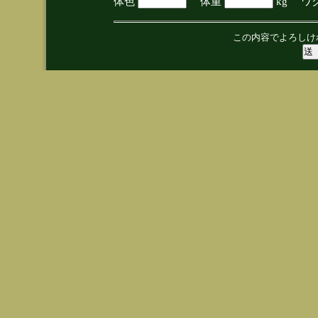
体色
体重
kg ワ
この内容でよろしけ