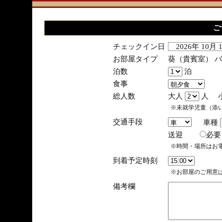
ご
チェックイン日
2026年 10月
お部屋タイプ
葵（貴賓室） 
泊数
泊
食事
総人数
大人
人 
※未就学児童（添
交通手段
車種
送迎
必
※時間・場所はお
到着予定時刻
※お部屋のご用意は
備考欄