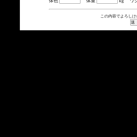
体色
体重
kg ワ
この内容でよろしけ