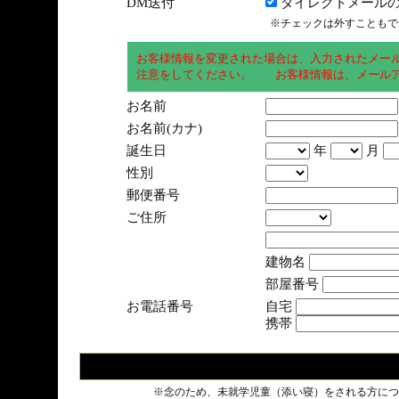
DM送付
ダイレクトメールの
※チェックは外すこともで
お客様情報を変更された場合は、入力されたメー
注意をしてください。 お客様情報は、メールア
お名前
お名前(カナ)
誕生日
年
月
性別
郵便番号
ご住所
建物名
部屋番号
お電話番号
自宅
携帯
※念のため、未就学児童（添い寝）をされる方につ