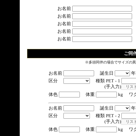
お名前
お名前
お名前
お名前
お名前
ご同
※多頭同伴の場合でサイズの異
お名前
誕生日
区分
種類 PET - 1
(手入力)
体色
体重
kg ワ
お名前
誕生日
区分
種類 PET - 2
(手入力)
体色
体重
kg ワ