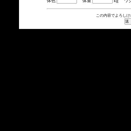
体色
体重
kg ワ
この内容でよろしけ