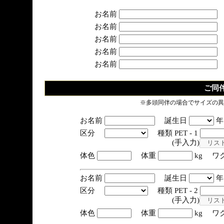
お名前
お名前
お名前
お名前
お名前
ご同
※多頭同伴の場合でサイズの異
お名前
誕生日
区分
種類 PET - 1
(手入力)
体色
体重
kg ワ
お名前
誕生日
区分
種類 PET - 2
(手入力)
体色
体重
kg ワ