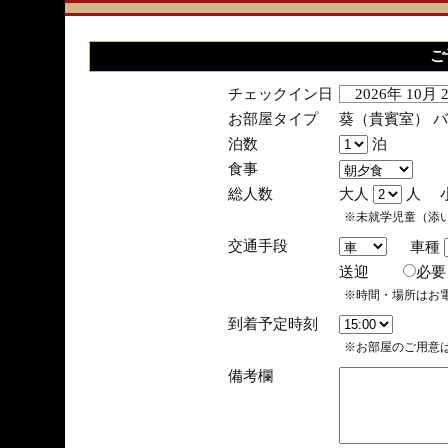
ご
チェックイン日
2026年 10月
お部屋タイプ
葵（貴賓室） 
泊数
泊
食事
総人数
大人
人 
※未就学児童（添
交通手段
車種
送迎
必
※時間・場所はお
到着予定時刻
※お部屋のご用意は
備考欄