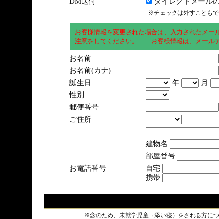
DM送付
ダイレクトメールの
※チェックは外すこともで
お客様情報を変更された場合は、入力されたメー
注意をしてください。 お客様情報は、メールア
お名前
お名前(カナ)
誕生日
年
月
性別
郵便番号
ご住所
建物名
部屋番号
お電話番号
自宅
携帯
※念のため、未就学児童（添い寝）をされる方につ