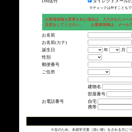
DM送付
ダイレクトメールの
※チェックは外すこともで
お客様情報を変更された場合は、入力されたメー
注意をしてください。 お客様情報は、メールア
お名前
お名前(カナ)
誕生日
年
月
性別
郵便番号
ご住所
建物名
部屋番号
お電話番号
自宅
携帯
※念のため、未就学児童（添い寝）をされる方につ