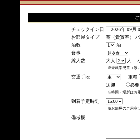
ご
チェックイン日
2026年 09月
お部屋タイプ
葵（貴賓室） 
泊数
泊
食事
総人数
大人
人 
※未就学児童（添
交通手段
車種
送迎
必
※時間・場所はお
到着予定時刻
※お部屋のご用意は
備考欄