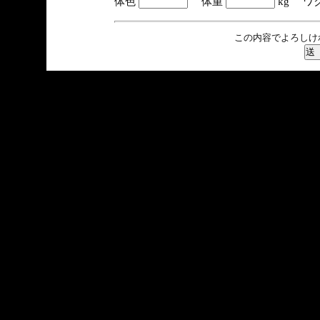
体色
体重
kg ワ
この内容でよろしけ