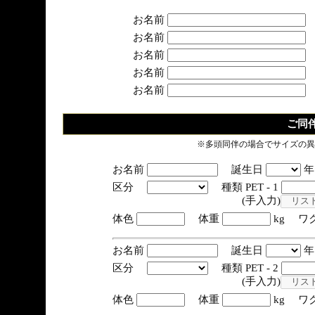
お名前
お名前
お名前
お名前
お名前
ご同
※多頭同伴の場合でサイズの異
お名前
誕生日
区分
種類 PET - 1
(手入力)
体色
体重
kg ワ
お名前
誕生日
区分
種類 PET - 2
(手入力)
体色
体重
kg ワ