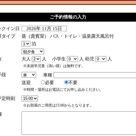
ご予約情報の入力
ックイン日
2026年 11月 15日
屋タイプ
葵（貴賓室） バス・トイレ・温泉露天風呂付
泊
数
大人
人 小学生
人 幼児
人
※未就学児童（添い寝）は無料です。
手段
車種
送迎
必要
不要
※時間・場所はお電話にてお申し込みください。
予定時刻
※お部屋のご用意は15:00からとなります。
欄