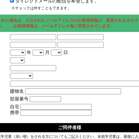
ダイレクトメールの配信を希望します。
※チェックは外すこともできます。
された場合は、入力されたメールアドレスのお客様情報が、変更されますので
い。 お客様情報は、メールアドレス毎に管理されています。
年
月
日
建物名
部屋番号
自宅
携帯
ご同伴者様
就学児童（添い寝）をされる方についてもご記入ください。未就学児童は、最後に入