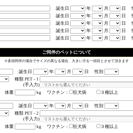
誕生日
年
月
日 
誕生日
年
月
日 
誕生日
年
月
日 
誕生日
年
月
日 
誕生日
年
月
日 
ご同伴のペットについて
※多頭同伴の場合でサイズの異なる場合、大きい方を一頭目とさせて頂きます
誕生日
年
月
日 性別
種類 PET - 1
入力)
体重
kg ワクチン：
狂犬病
３種以上
誕生日
年
月
日 性別
種類 PET - 2
入力)
体重
kg ワクチン：
狂犬病
３種以上