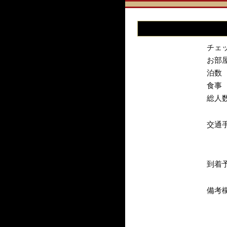
チェ
お部
泊数
食事
総人
交通
到着
備考