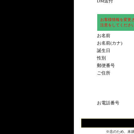
DM送付
お客様情報を変更
注意をしてくださ
お名前
お名前(カナ)
誕生日
性別
郵便番号
ご住所
お電話番号
※念のため、未