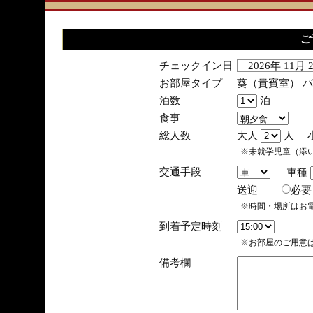
ご
チェックイン日
2026年 11月
お部屋タイプ
葵（貴賓室） 
泊数
泊
食事
総人数
大人
人 
※未就学児童（添
交通手段
車種
送迎
必
※時間・場所はお
到着予定時刻
※お部屋のご用意は
備考欄