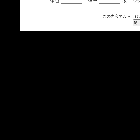
体色
体重
kg ワ
この内容でよろしけ