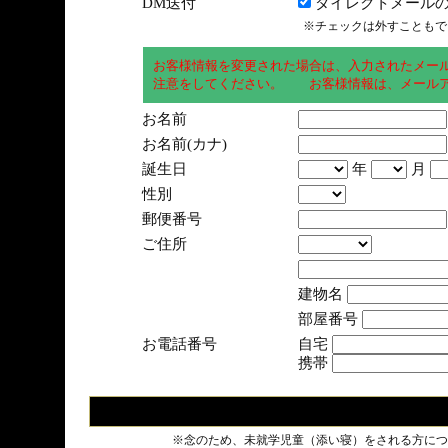
DM送付
ダイレクトメールの
※チェックは外すこともで
お客様情報を変更された場合は、入力されたメー
注意をしてください。 お客様情報は、メールア
お名前
お名前(カナ)
誕生日
年
月
性別
郵便番号
ご住所
建物名
部屋番号
お電話番号
自宅
携帯
※念のため、未就学児童（添い寝）をされる方につ