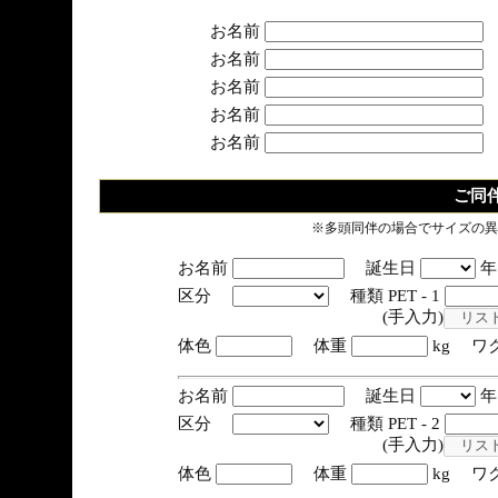
お名前
お名前
お名前
お名前
お名前
ご同
※多頭同伴の場合でサイズの異
お名前
誕生日
区分
種類 PET - 1
(手入力)
体色
体重
kg ワ
お名前
誕生日
区分
種類 PET - 2
(手入力)
体色
体重
kg ワ