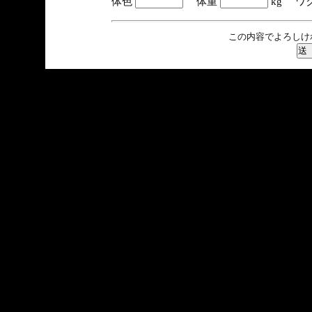
体色
体重
kg ワ
この内容でよろしけ