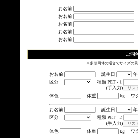
お名前
お名前
お名前
お名前
お名前
ご同
※多頭同伴の場合でサイズの異
お名前
誕生日
区分
種類 PET - 1
(手入力)
体色
体重
kg ワ
お名前
誕生日
区分
種類 PET - 2
(手入力)
体色
体重
kg ワ