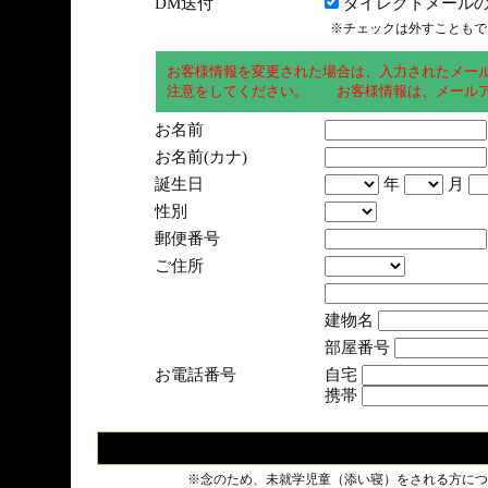
DM送付
ダイレクトメールの
※チェックは外すこともで
お客様情報を変更された場合は、入力されたメー
注意をしてください。 お客様情報は、メールア
お名前
お名前(カナ)
誕生日
年
月
性別
郵便番号
ご住所
建物名
部屋番号
お電話番号
自宅
携帯
※念のため、未就学児童（添い寝）をされる方につ