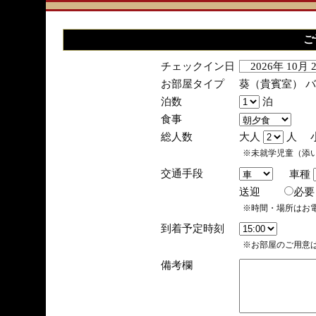
ご
チェックイン日
2026年 10月
お部屋タイプ
葵（貴賓室） 
泊数
泊
食事
総人数
大人
人 
※未就学児童（添
交通手段
車種
送迎
必
※時間・場所はお
到着予定時刻
※お部屋のご用意は
備考欄