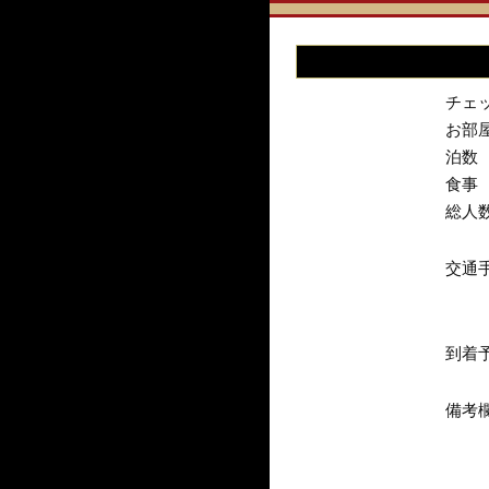
チェ
お部
泊数
食事
総人
交通
到着
備考