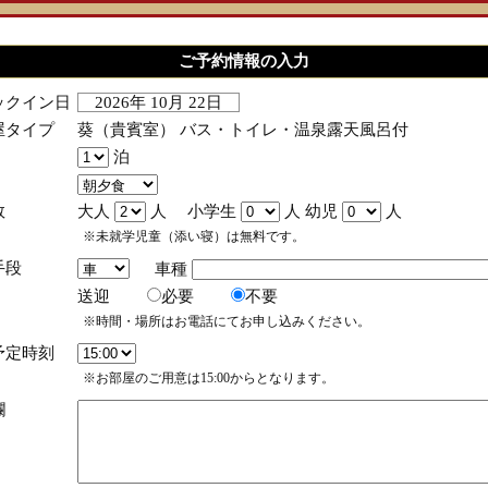
ご予約情報の入力
ックイン日
2026年 10月 22日
屋タイプ
葵（貴賓室） バス・トイレ・温泉露天風呂付
泊
数
大人
人 小学生
人 幼児
人
※未就学児童（添い寝）は無料です。
手段
車種
送迎
必要
不要
※時間・場所はお電話にてお申し込みください。
予定時刻
※お部屋のご用意は15:00からとなります。
欄