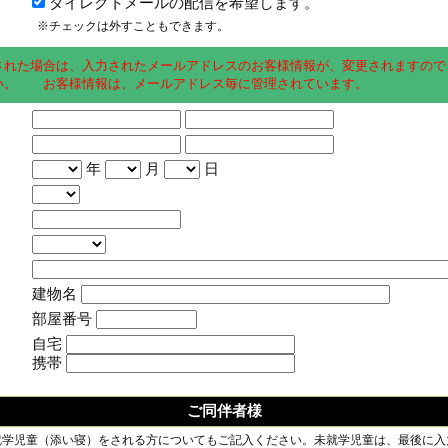
ダイレクトメールの配信を希望します。
※チェックは外すこともできます。
された場合は、入力されたメールアドレスのお客様情報が、変更されますので
い。 お客様情報は、メールアドレス毎に管理されています。
年
月
日
建物名
部屋番号
自宅
携帯
ご同伴者様
就学児童（添い寝）をされる方についてもご記入ください。未就学児童は、最後に入