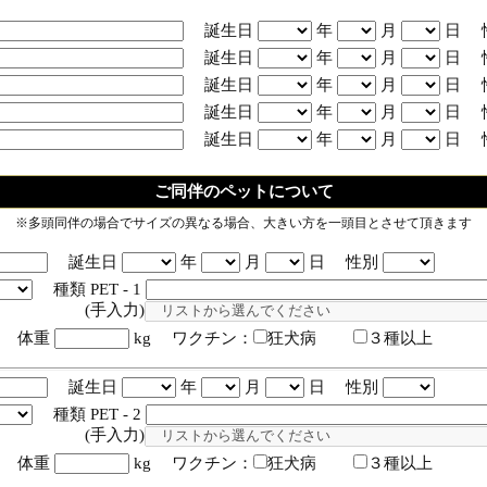
誕生日
年
月
日 
誕生日
年
月
日 
誕生日
年
月
日 
誕生日
年
月
日 
誕生日
年
月
日 
ご同伴のペットについて
※多頭同伴の場合でサイズの異なる場合、大きい方を一頭目とさせて頂きます
誕生日
年
月
日 性別
種類 PET - 1
入力)
体重
kg ワクチン：
狂犬病
３種以上
誕生日
年
月
日 性別
種類 PET - 2
入力)
体重
kg ワクチン：
狂犬病
３種以上