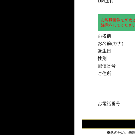
DM送付
お客様情報を変更
注意をしてくださ
お名前
お名前(カナ)
誕生日
性別
郵便番号
ご住所
お電話番号
※念のため、未