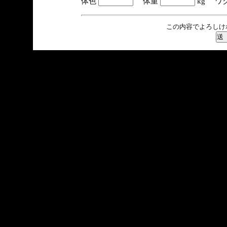
体色
体重
kg ワ
この内容でよろしけ