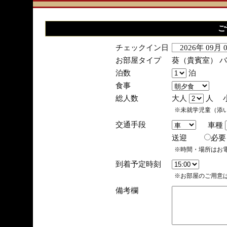
ご
チェックイン日
2026年 09月
お部屋タイプ
葵（貴賓室） 
泊数
泊
食事
総人数
大人
人 
※未就学児童（添
交通手段
車種
送迎
必
※時間・場所はお
到着予定時刻
※お部屋のご用意は
備考欄