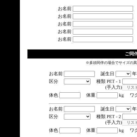
お名前
お名前
お名前
お名前
お名前
ご同
※多頭同伴の場合でサイズの異
お名前
誕生日
区分
種類 PET - 1
(手入力)
体色
体重
kg ワ
お名前
誕生日
区分
種類 PET - 2
(手入力)
体色
体重
kg ワ