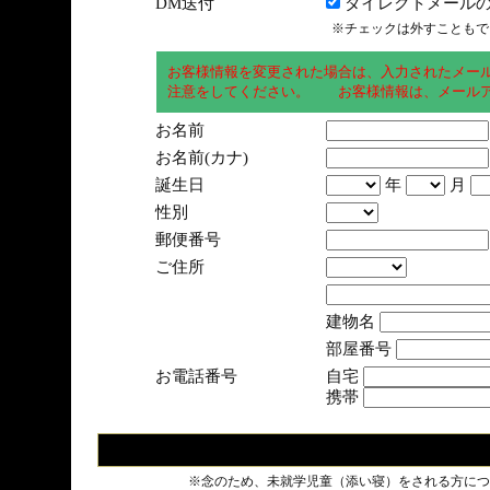
DM送付
ダイレクトメールの
※チェックは外すこともで
お客様情報を変更された場合は、入力されたメー
注意をしてください。 お客様情報は、メールア
お名前
お名前(カナ)
誕生日
年
月
性別
郵便番号
ご住所
建物名
部屋番号
お電話番号
自宅
携帯
※念のため、未就学児童（添い寝）をされる方につ