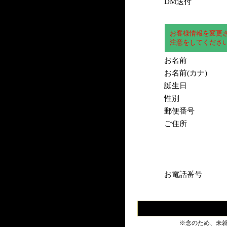
DM送付
お客様情報を変更
注意をしてくださ
お名前
お名前(カナ)
誕生日
性別
郵便番号
ご住所
お電話番号
※念のため、未