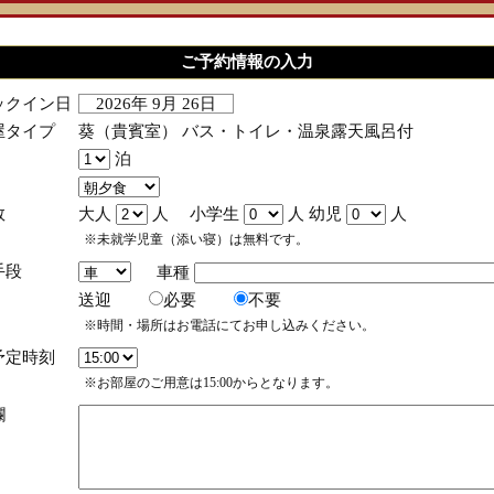
ご予約情報の入力
ックイン日
2026年 9月 26日
屋タイプ
葵（貴賓室） バス・トイレ・温泉露天風呂付
泊
数
大人
人 小学生
人 幼児
人
※未就学児童（添い寝）は無料です。
手段
車種
送迎
必要
不要
※時間・場所はお電話にてお申し込みください。
予定時刻
※お部屋のご用意は15:00からとなります。
欄