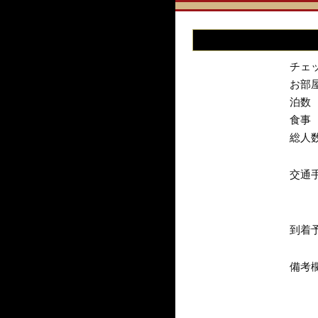
チェ
お部
泊数
食事
総人
交通
到着
備考