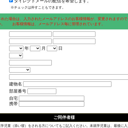
ダイレクトメールの配信を希望します。
※チェックは外すこともできます。
された場合は、入力されたメールアドレスのお客様情報が、変更されますので
い。 お客様情報は、メールアドレス毎に管理されています。
年
月
日
建物名
部屋番号
自宅
携帯
ご同伴者様
就学児童（添い寝）をされる方についてもご記入ください。未就学児童は、最後に入