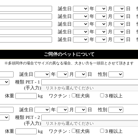
誕生日
年
月
日 
誕生日
年
月
日 
誕生日
年
月
日 
誕生日
年
月
日 
誕生日
年
月
日 
ご同伴のペットについて
※多頭同伴の場合でサイズの異なる場合、大きい方を一頭目とさせて頂きます
誕生日
年
月
日 性別
種類 PET - 1
入力)
体重
kg ワクチン：
狂犬病
３種以上
誕生日
年
月
日 性別
種類 PET - 2
入力)
体重
kg ワクチン：
狂犬病
３種以上