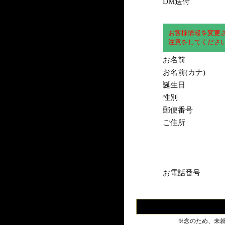
DM送付
お客様情報を変更
注意をしてくださ
お名前
お名前(カナ)
誕生日
性別
郵便番号
ご住所
お電話番号
※念のため、未