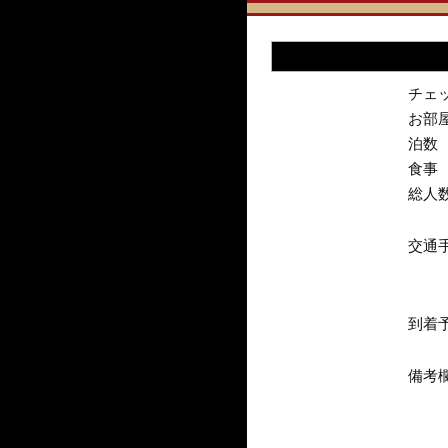
チェ
お部
泊数
食事
総人
交通
到着
備考