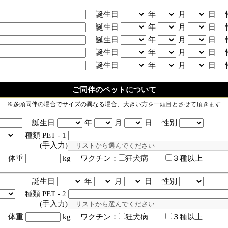
誕生日
年
月
日 
誕生日
年
月
日 
誕生日
年
月
日 
誕生日
年
月
日 
誕生日
年
月
日 
ご同伴のペットについて
※多頭同伴の場合でサイズの異なる場合、大きい方を一頭目とさせて頂きます
誕生日
年
月
日 性別
種類 PET - 1
入力)
体重
kg ワクチン：
狂犬病
３種以上
誕生日
年
月
日 性別
種類 PET - 2
入力)
体重
kg ワクチン：
狂犬病
３種以上