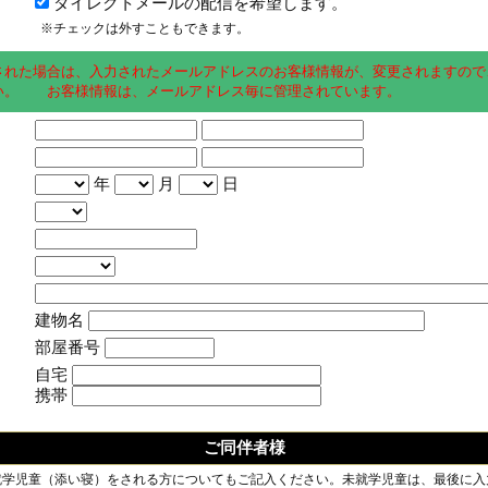
ダイレクトメールの配信を希望します。
※チェックは外すこともできます。
された場合は、入力されたメールアドレスのお客様情報が、変更されますので
い。 お客様情報は、メールアドレス毎に管理されています。
年
月
日
建物名
部屋番号
自宅
携帯
ご同伴者様
就学児童（添い寝）をされる方についてもご記入ください。未就学児童は、最後に入