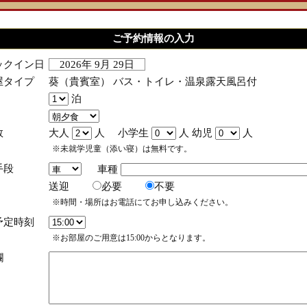
ご予約情報の入力
ックイン日
2026年 9月 29日
屋タイプ
葵（貴賓室） バス・トイレ・温泉露天風呂付
泊
数
大人
人 小学生
人 幼児
人
※未就学児童（添い寝）は無料です。
手段
車種
送迎
必要
不要
※時間・場所はお電話にてお申し込みください。
予定時刻
※お部屋のご用意は15:00からとなります。
欄