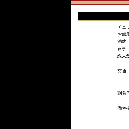
チェ
お部
泊数
食事
総人
交通
到着
備考