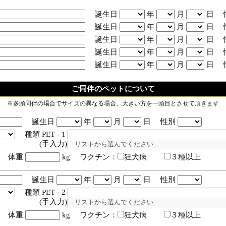
誕生日
年
月
日 
誕生日
年
月
日 
誕生日
年
月
日 
誕生日
年
月
日 
誕生日
年
月
日 
ご同伴のペットについて
※多頭同伴の場合でサイズの異なる場合、大きい方を一頭目とさせて頂きます
誕生日
年
月
日 性別
種類 PET - 1
入力)
体重
kg ワクチン：
狂犬病
３種以上
誕生日
年
月
日 性別
種類 PET - 2
入力)
体重
kg ワクチン：
狂犬病
３種以上