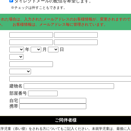
ダイレクトメールの配信を希望します。
※チェックは外すこともできます。
された場合は、入力されたメールアドレスのお客様情報が、変更されますので
い。 お客様情報は、メールアドレス毎に管理されています。
年
月
日
建物名
部屋番号
自宅
携帯
ご同伴者様
就学児童（添い寝）をされる方についてもご記入ください。未就学児童は、最後に入