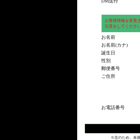
DM送付
お客様情報を変更
注意をしてくださ
お名前
お名前(カナ)
誕生日
性別
郵便番号
ご住所
お電話番号
※念のため、未