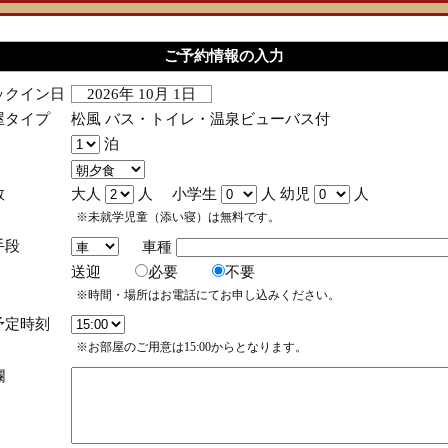
ご予約情報の入力
ックイン日
2026年 10月 1日
屋タイプ
松風 バス・トイレ・温泉ビューバス付
泊
数
大人
人 小学生
人 幼児
人
※未就学児童（添い寝）は無料です。
手段
車種
送迎
必要
不要
※時間・場所はお電話にてお申し込みください。
予定時刻
※お部屋のご用意は15:00からとなります。
欄