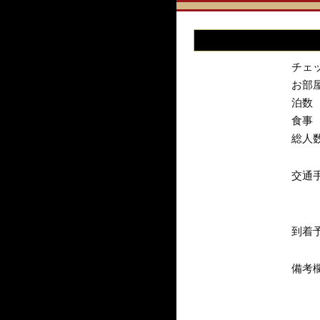
チェ
お部
泊数
食事
総人
交通
到着
備考