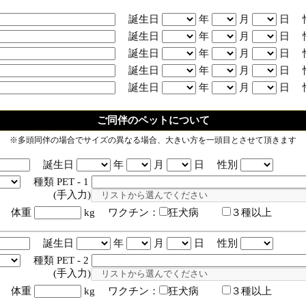
誕生日
年
月
日 
誕生日
年
月
日 
誕生日
年
月
日 
誕生日
年
月
日 
誕生日
年
月
日 
ご同伴のペットについて
※多頭同伴の場合でサイズの異なる場合、大きい方を一頭目とさせて頂きます
誕生日
年
月
日 性別
種類 PET - 1
入力)
体重
kg ワクチン：
狂犬病
３種以上
誕生日
年
月
日 性別
種類 PET - 2
入力)
体重
kg ワクチン：
狂犬病
３種以上