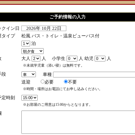
ご予約情報の入力
ックイン日
2026年 10月 22日
屋タイプ
松風 バス・トイレ・温泉ビューバス付
泊
数
大人
人 小学生
人 幼児
人
※未就学児童（添い寝）は無料です。
手段
車種
送迎
必要
不要
※時間・場所はお電話にてお申し込みください。
予定時刻
※お部屋のご用意は15:00からとなります。
欄