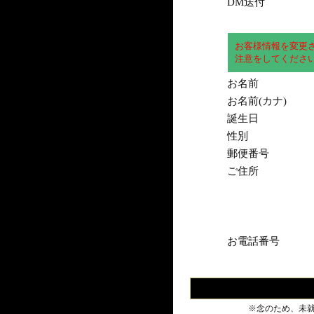
DM送付
お客様情報を変更
注意をしてくださ
お名前
お名前(カナ)
誕生日
性別
郵便番号
ご住所
お電話番号
※念のため、未