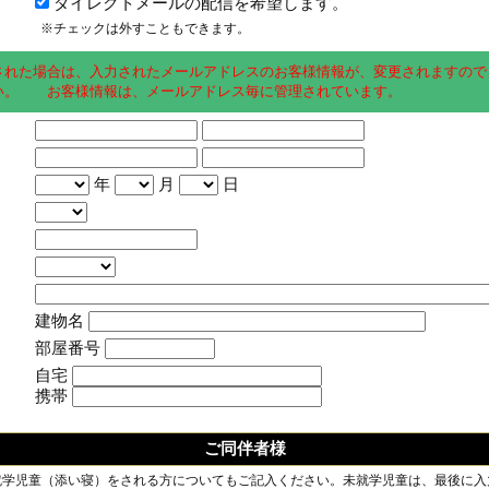
ダイレクトメールの配信を希望します。
※チェックは外すこともできます。
された場合は、入力されたメールアドレスのお客様情報が、変更されますので
い。 お客様情報は、メールアドレス毎に管理されています。
年
月
日
建物名
部屋番号
自宅
携帯
ご同伴者様
就学児童（添い寝）をされる方についてもご記入ください。未就学児童は、最後に入