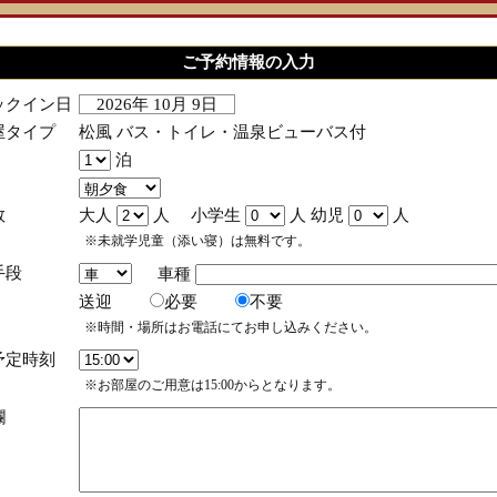
ご予約情報の入力
ックイン日
2026年 10月 9日
屋タイプ
松風 バス・トイレ・温泉ビューバス付
泊
数
大人
人 小学生
人 幼児
人
※未就学児童（添い寝）は無料です。
手段
車種
送迎
必要
不要
※時間・場所はお電話にてお申し込みください。
予定時刻
※お部屋のご用意は15:00からとなります。
欄