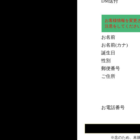
DM送付
お客様情報を変更
注意をしてくださ
お名前
お名前(カナ)
誕生日
性別
郵便番号
ご住所
お電話番号
※念のため、未