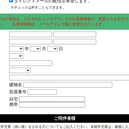
ダイレクトメールの配信を希望します。
※チェックは外すこともできます。
された場合は、入力されたメールアドレスのお客様情報が、変更されますので
い。 お客様情報は、メールアドレス毎に管理されています。
年
月
日
建物名
部屋番号
自宅
携帯
ご同伴者様
就学児童（添い寝）をされる方についてもご記入ください。未就学児童は、最後に入