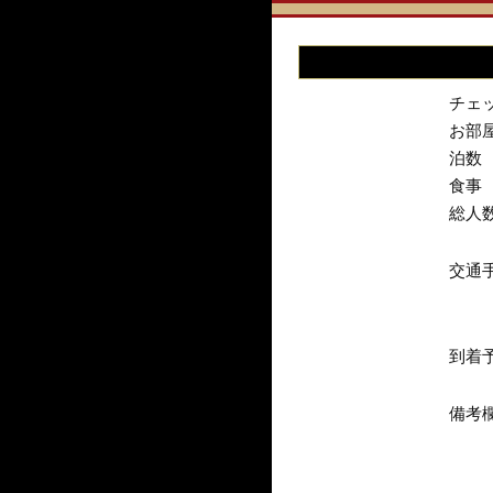
チェ
お部
泊数
食事
総人
交通
到着
備考