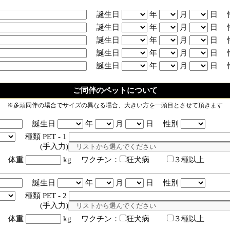
誕生日
年
月
日 
誕生日
年
月
日 
誕生日
年
月
日 
誕生日
年
月
日 
誕生日
年
月
日 
ご同伴のペットについて
※多頭同伴の場合でサイズの異なる場合、大きい方を一頭目とさせて頂きます
誕生日
年
月
日 性別
種類 PET - 1
入力)
体重
kg ワクチン：
狂犬病
３種以上
誕生日
年
月
日 性別
種類 PET - 2
入力)
体重
kg ワクチン：
狂犬病
３種以上