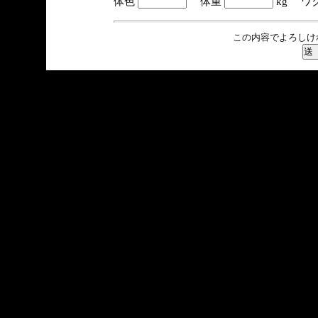
体色
体重
kg ワ
この内容でよろしけ