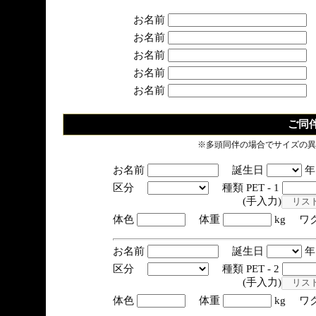
お名前
お名前
お名前
お名前
お名前
ご同
※多頭同伴の場合でサイズの異
お名前
誕生日
区分
種類 PET - 1
(手入力)
体色
体重
kg ワ
お名前
誕生日
区分
種類 PET - 2
(手入力)
体色
体重
kg ワ