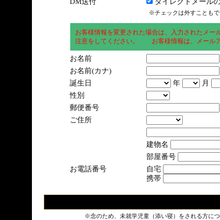
DM送付
ダイレクトメールの
※チェックは外すこともで
お客様情報を変更された場合は、入力されたメー
注意をしてください。 お客様情報は、メールア
お名前
お名前(カナ)
誕生日
年
月
性別
郵便番号
ご住所
建物名
部屋番号
お電話番号
自宅
携帯
※念のため、未就学児童（添い寝）をされる方につ