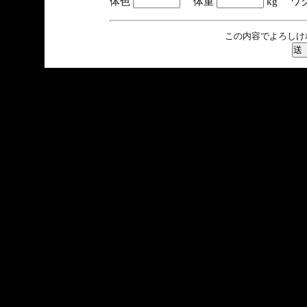
体色
体重
kg ワ
この内容でよろしけ