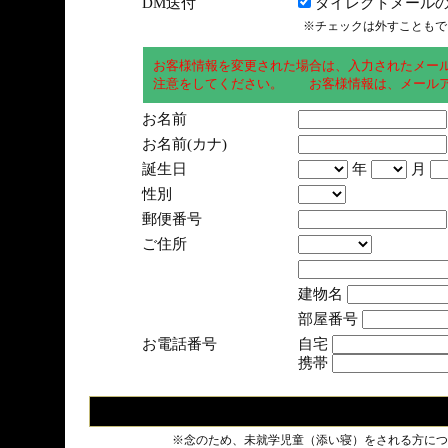
DM送付
ダイレクトメールの
※チェックは外すこともで
お客様情報を変更された場合は、入力されたメー
注意をしてください。 お客様情報は、メールア
お名前
お名前(カナ)
誕生日
年
月
性別
郵便番号
ご住所
建物名
部屋番号
お電話番号
自宅
携帯
※念のため、未就学児童（添い寝）をされる方につ