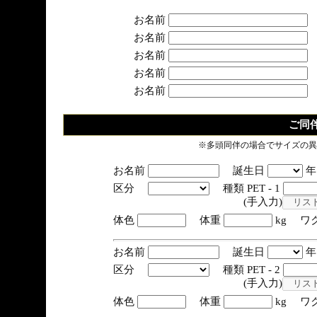
お名前
お名前
お名前
お名前
お名前
ご同
※多頭同伴の場合でサイズの異
お名前
誕生日
区分
種類 PET - 1
(手入力)
体色
体重
kg ワ
お名前
誕生日
区分
種類 PET - 2
(手入力)
体色
体重
kg ワ