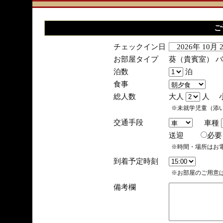
ご
チェックイン日
2026年 10月
お部屋タイプ
葵（貴賓室） 
泊数
泊
食事
総人数
大人
人 
※未就学児童（添
交通手段
車種
送迎
必
※時間・場所はお
到着予定時刻
※お部屋のご用意は
備考欄