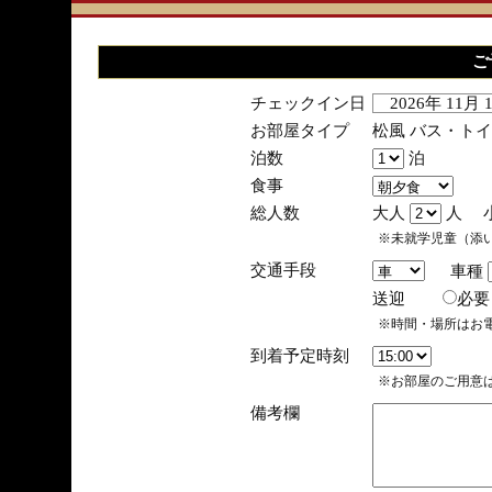
ご
チェックイン日
2026年 11月
お部屋タイプ
松風 バス・ト
泊数
泊
食事
総人数
大人
人 
※未就学児童（添
交通手段
車種
送迎
必
※時間・場所はお
到着予定時刻
※お部屋のご用意は
備考欄