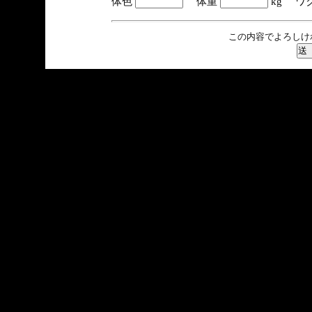
体色
体重
kg ワ
この内容でよろしけ