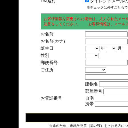
DM送付
ダイレクトメールの
※チェックは外すこともで
お客様情報を変更された場合は、入力されたメー
注意をしてください。 お客様情報は、メールア
お名前
お名前(カナ)
誕生日
年
月
性別
郵便番号
ご住所
建物名
部屋番号
お電話番号
自宅
携帯
※念のため、未就学児童（添い寝）をされる方につ