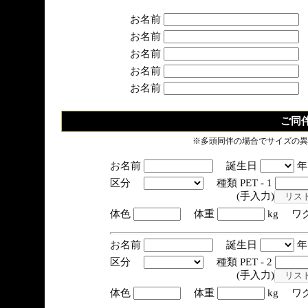
お名前
お名前
お名前
お名前
お名前
ご同
※多頭同伴の場合でサイズの異
お名前
誕生日
区分
種類 PET - 1
(手入力)
体色
体重
kg ワ
お名前
誕生日
区分
種類 PET - 2
(手入力)
体色
体重
kg ワ