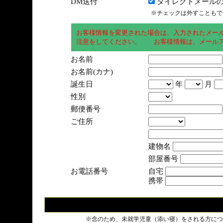
DM送付
ダイレクトメールの
※チェックは外すこともで
お客様情報を変更された場合は、入力されたメー
注意をしてください。 お客様情報は、メールア
お名前
お名前(カナ)
誕生日
年
月
性別
郵便番号
ご住所
建物名
部屋番号
お電話番号
自宅
携帯
※念のため、未就学児童（添い寝）をされる方につ