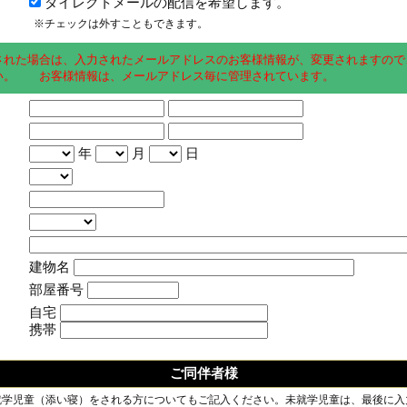
ダイレクトメールの配信を希望します。
※チェックは外すこともできます。
された場合は、入力されたメールアドレスのお客様情報が、変更されますので
い。 お客様情報は、メールアドレス毎に管理されています。
年
月
日
建物名
部屋番号
自宅
携帯
ご同伴者様
就学児童（添い寝）をされる方についてもご記入ください。未就学児童は、最後に入