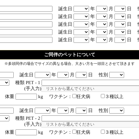
誕生日
年
月
日 
誕生日
年
月
日 
誕生日
年
月
日 
誕生日
年
月
日 
誕生日
年
月
日 
ご同伴のペットについて
※多頭同伴の場合でサイズの異なる場合、大きい方を一頭目とさせて頂きます
誕生日
年
月
日 性別
種類 PET - 1
入力)
体重
kg ワクチン：
狂犬病
３種以上
誕生日
年
月
日 性別
種類 PET - 2
入力)
体重
kg ワクチン：
狂犬病
３種以上