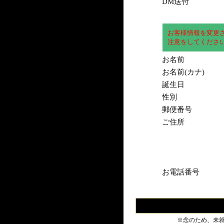
DM送付
お客様情報を変更
注意をしてくださ
お名前
お名前(カナ)
誕生日
性別
郵便番号
ご住所
お電話番号
※念のため、未