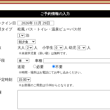
ご予約情報の入力
ックイン日
2026年 11月 29日
屋タイプ
松風 バス・トイレ・温泉ビューバス付
泊
数
大人
人 小学生
人 幼児
人
※未就学児童（添い寝）は無料です。
手段
車種
送迎
必要
不要
※時間・場所はお電話にてお申し込みください。
予定時刻
※お部屋のご用意は15:00からとなります。
欄