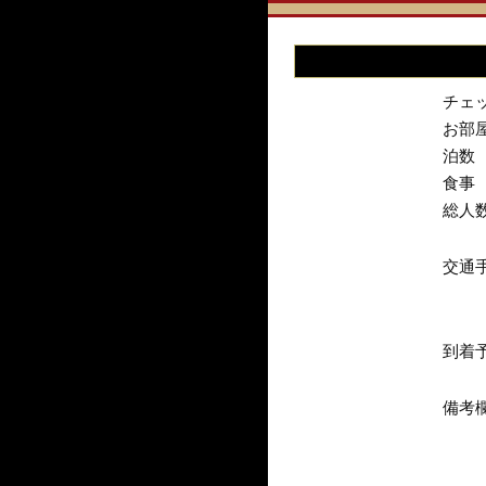
チェ
お部
泊数
食事
総人
交通
到着
備考