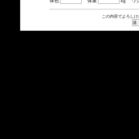
体色
体重
kg ワ
この内容でよろしけ