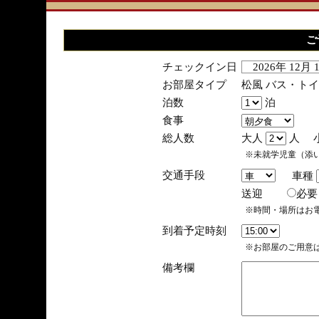
ご
チェックイン日
2026年 12月
お部屋タイプ
松風 バス・ト
泊数
泊
食事
総人数
大人
人 
※未就学児童（添
交通手段
車種
送迎
必
※時間・場所はお
到着予定時刻
※お部屋のご用意は
備考欄