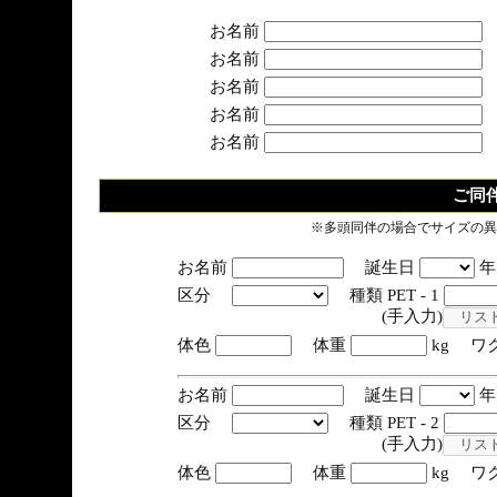
お名前
お名前
お名前
お名前
お名前
ご同
※多頭同伴の場合でサイズの異
お名前
誕生日
区分
種類 PET - 1
(手入力)
体色
体重
kg ワ
お名前
誕生日
区分
種類 PET - 2
(手入力)
体色
体重
kg ワ