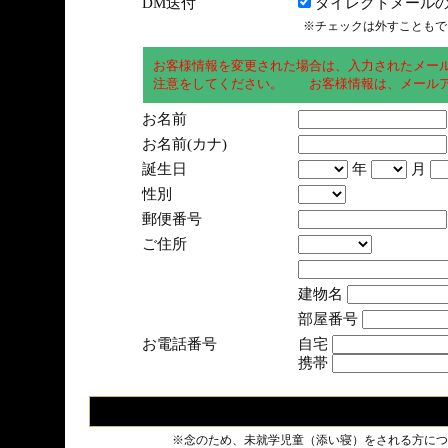
DM送付
ダイレクトメールの
※チェックは外すこともで
お客様情報を変更された場合は、入力されたメー
注意をしてください。 お客様情報は、メールア
お名前
お名前(カナ)
誕生日
年
月
性別
郵便番号
ご住所
建物名
部屋番号
お電話番号
自宅
携帯
※念のため、未就学児童（添い寝）をされる方につ