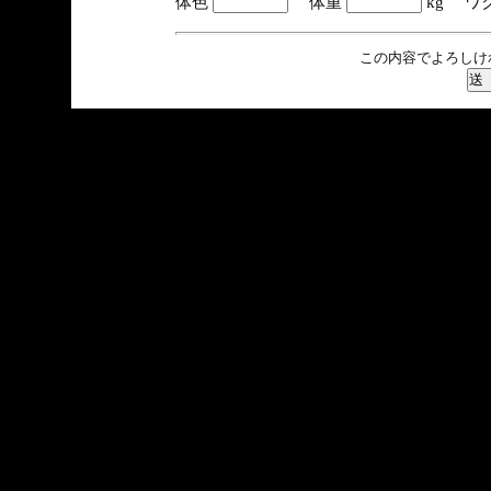
体色
体重
kg ワ
この内容でよろしけ