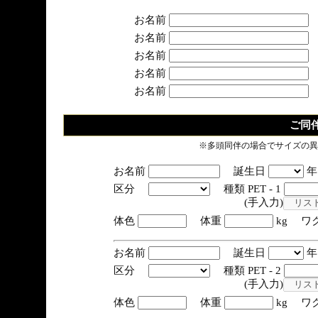
お名前
お名前
お名前
お名前
お名前
ご同
※多頭同伴の場合でサイズの異
お名前
誕生日
区分
種類 PET - 1
(手入力)
体色
体重
kg ワ
お名前
誕生日
区分
種類 PET - 2
(手入力)
体色
体重
kg ワ