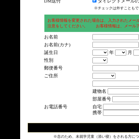
DM送付
ダイレクトメールの
※チェックは外すこともで
お客様情報を変更された場合は、入力されたメー
注意をしてください。 お客様情報は、メールア
お名前
お名前(カナ)
誕生日
年
月
性別
郵便番号
ご住所
建物名
部屋番号
お電話番号
自宅
携帯
※念のため、未就学児童（添い寝）をされる方につ