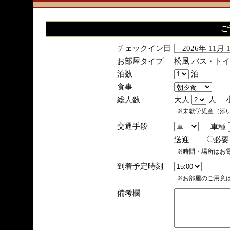
ご
チェックイン日
2026年 11月
お部屋タイプ
松風 バス・ト
泊数
泊
食事
総人数
大人
人 
※未就学児童（添
交通手段
車種
送迎
必
※時間・場所はお
到着予定時刻
※お部屋のご用意は
備考欄