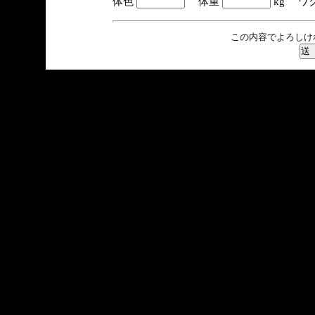
体色
体重
kg ワ
この内容でよろしけ