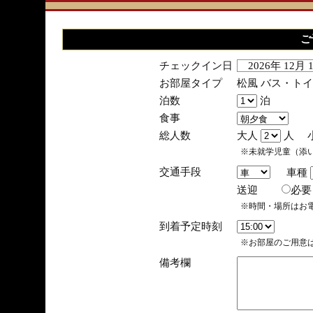
ご
チェックイン日
2026年 12月
お部屋タイプ
松風 バス・ト
泊数
泊
食事
総人数
大人
人 
※未就学児童（添
交通手段
車種
送迎
必
※時間・場所はお
到着予定時刻
※お部屋のご用意は
備考欄