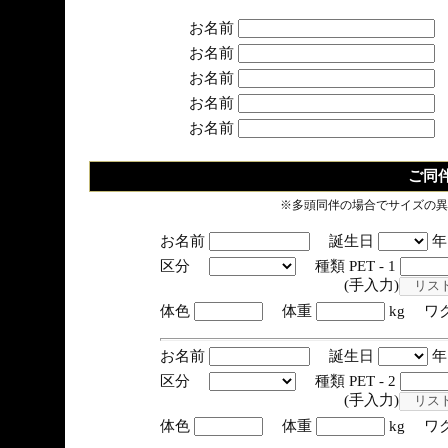
お名前
お名前
お名前
お名前
お名前
ご同
※多頭同伴の場合でサイズの異
お名前
誕生日
区分
種類 PET - 1
(手入力)
体色
体重
kg ワ
お名前
誕生日
区分
種類 PET - 2
(手入力)
体色
体重
kg ワ