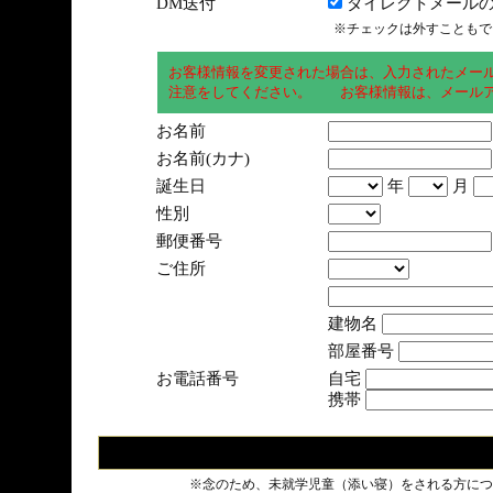
DM送付
ダイレクトメールの
※チェックは外すこともで
お客様情報を変更された場合は、入力されたメー
注意をしてください。 お客様情報は、メールア
お名前
お名前(カナ)
誕生日
年
月
性別
郵便番号
ご住所
建物名
部屋番号
お電話番号
自宅
携帯
※念のため、未就学児童（添い寝）をされる方につ