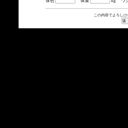
体色
体重
kg ワ
この内容でよろしけ