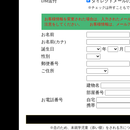
DM送付
ダイレクトメールの
※チェックは外すこともで
お客様情報を変更された場合は、入力されたメー
注意をしてください。 お客様情報は、メールア
お名前
お名前(カナ)
誕生日
年
月
性別
郵便番号
ご住所
建物名
部屋番号
お電話番号
自宅
携帯
※念のため、未就学児童（添い寝）をされる方につ