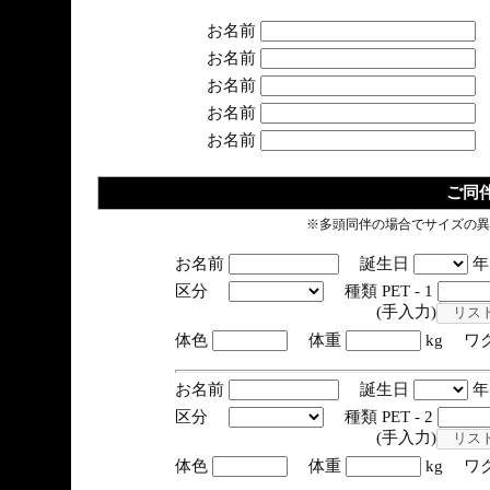
お名前
お名前
お名前
お名前
お名前
ご同
※多頭同伴の場合でサイズの異
お名前
誕生日
区分
種類 PET - 1
(手入力)
体色
体重
kg ワ
お名前
誕生日
区分
種類 PET - 2
(手入力)
体色
体重
kg ワ