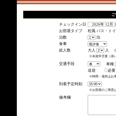
ご
チェックイン日
2026年 12月
お部屋タイプ
松風 バス・ト
泊数
泊
食事
総人数
大人
人 
※未就学児童（添
交通手段
車種
送迎
必
※時間・場所はお
到着予定時刻
※お部屋のご用意は
備考欄