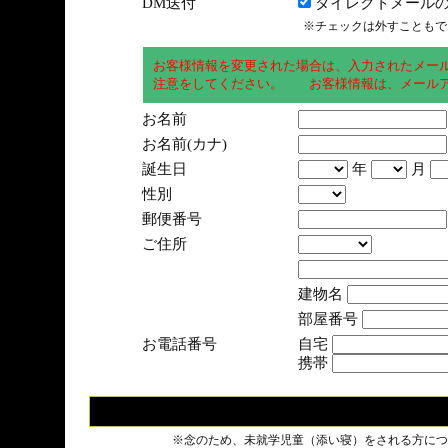
DM送付
ダイレクトメールの
※チェックは外すこともで
お客様情報を変更された場合は、入力されたメー
注意をしてください。 お客様情報は、メールア
お名前
お名前(カナ)
誕生日
年
月
性別
郵便番号
ご住所
建物名
部屋番号
お電話番号
自宅
携帯
※念のため、未就学児童（添い寝）をされる方につ