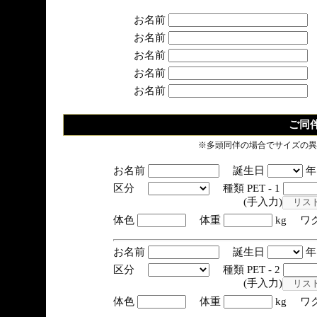
お名前
お名前
お名前
お名前
お名前
ご同
※多頭同伴の場合でサイズの異
お名前
誕生日
区分
種類 PET - 1
(手入力)
体色
体重
kg ワ
お名前
誕生日
区分
種類 PET - 2
(手入力)
体色
体重
kg ワ