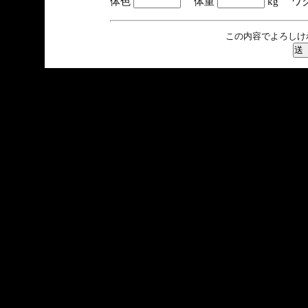
体色
体重
kg ワ
この内容でよろしけ