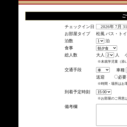
ご
チェックイン日
2026年 7月 
お部屋タイプ
松風 バス・ト
泊数
泊
食事
総人数
大人
人 
※未就学児童（添
交通手段
車種
送迎
必
※時間・場所はお
到着予定時刻
※お部屋のご用意は
備考欄