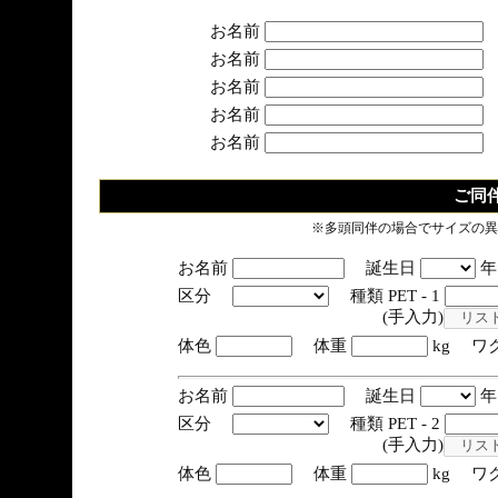
お名前
お名前
お名前
お名前
お名前
ご同
※多頭同伴の場合でサイズの異
お名前
誕生日
区分
種類 PET - 1
(手入力)
体色
体重
kg ワ
お名前
誕生日
区分
種類 PET - 2
(手入力)
体色
体重
kg ワ