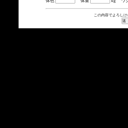
体色
体重
kg ワ
この内容でよろしけ