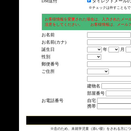
DM送付
ダイレクトメールの
※チェックは外すこともで
お客様情報を変更された場合は、入力されたメー
注意をしてください。 お客様情報は、メールア
お名前
お名前(カナ)
誕生日
年
月
性別
郵便番号
ご住所
建物名
部屋番号
お電話番号
自宅
携帯
※念のため、未就学児童（添い寝）をされる方につ