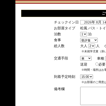
ご
チェックイン日
2026年 8月 
お部屋タイプ
松風 バス・ト
泊数
泊
食事
総人数
大人
人 
※未就学児童（添
交通手段
車種
送迎
必
※時間・場所はお
到着予定時刻
※お部屋のご用意は
備考欄