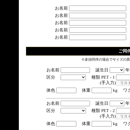
お名前
お名前
お名前
お名前
お名前
ご同
※多頭同伴の場合でサイズの異
お名前
誕生日
区分
種類 PET - 1
(手入力)
体色
体重
kg ワ
お名前
誕生日
区分
種類 PET - 2
(手入力)
体色
体重
kg ワ