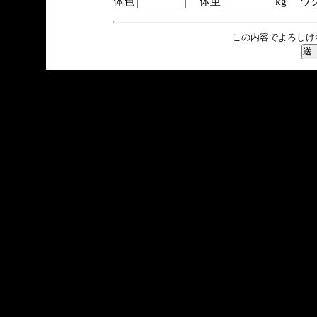
体色
体重
kg ワ
この内容でよろしけ