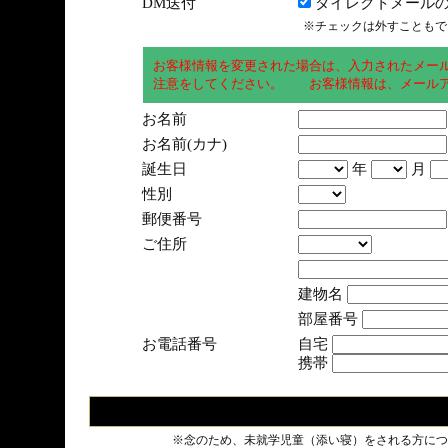
DM送付
ダイレクトメールの
※チェックは外すこともで
お客様情報を変更された場合は、入力されたメー
注意をしてください。 お客様情報は、メールア
お名前
お名前(カナ)
誕生日
年
月
性別
郵便番号
ご住所
建物名
部屋番号
お電話番号
自宅
携帯
※念のため、未就学児童（添い寝）をされる方につ