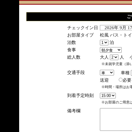
ご
チェックイン日
2026年 9月 
お部屋タイプ
松風 バス・ト
泊数
泊
食事
総人数
大人
人 
※未就学児童（添
交通手段
車種
送迎
必
※時間・場所はお
到着予定時刻
※お部屋のご用意は
備考欄