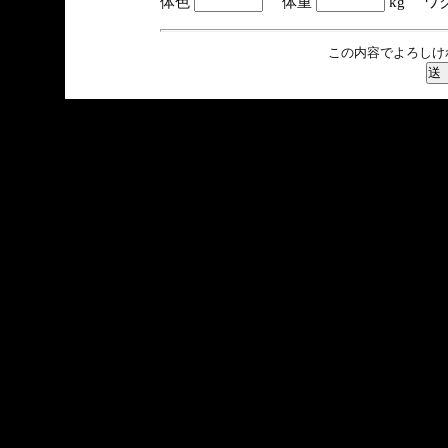
体色
体重
kg ワ
この内容でよろしけ