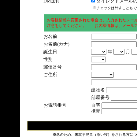
DM送付
ダイレクトメールの
※チェックは外すこともで
お客様情報を変更された場合は、入力されたメー
注意をしてください。 お客様情報は、メールア
お名前
お名前(カナ)
誕生日
年
月
性別
郵便番号
ご住所
建物名
部屋番号
お電話番号
自宅
携帯
※念のため、未就学児童（添い寝）をされる方につ