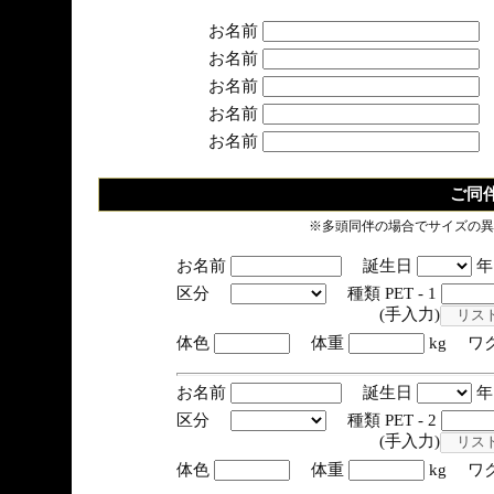
お名前
お名前
お名前
お名前
お名前
ご同
※多頭同伴の場合でサイズの異
お名前
誕生日
区分
種類 PET - 1
(手入力)
体色
体重
kg ワ
お名前
誕生日
区分
種類 PET - 2
(手入力)
体色
体重
kg ワ