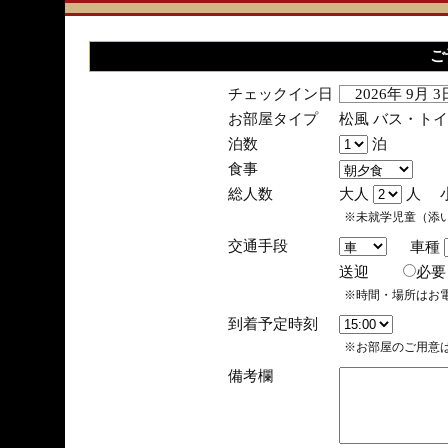
ご
チェックイン日
2026年 9月 
お部屋タイプ
松風 バス・ト
泊数
泊
食事
総人数
大人
人 
※未就学児童（添
交通手段
車種
送迎
必
※時間・場所はお
到着予定時刻
※お部屋のご用意は
備考欄