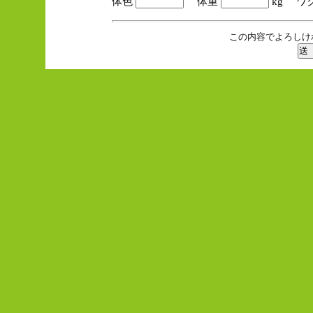
体色
体重
kg ワ
この内容でよろしけ