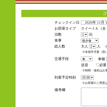
ご
チェックイン日
2026年 11月
お部屋タイプ
スイートA （
泊数
泊
食事
総人数
大人
人 
※未就学児童（添
交通手段
車種
送迎
必
※時間・場所はお
到着予定時刻
※お部屋のご用意は
備考欄