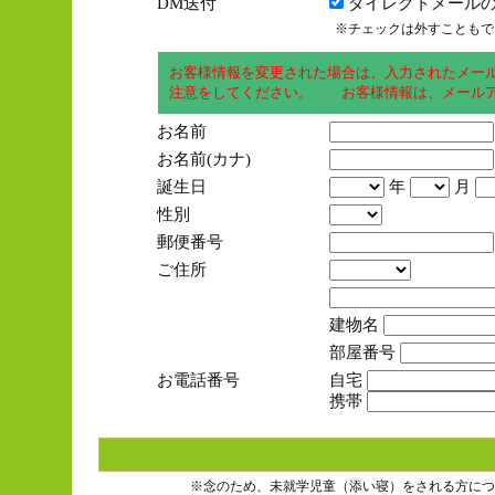
DM送付
ダイレクトメールの
※チェックは外すこともで
お客様情報を変更された場合は、入力されたメー
注意をしてください。 お客様情報は、メールア
お名前
お名前(カナ)
誕生日
年
月
性別
郵便番号
ご住所
建物名
部屋番号
お電話番号
自宅
携帯
※念のため、未就学児童（添い寝）をされる方につ