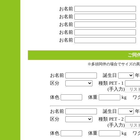
お名前
お名前
お名前
お名前
お名前
ご同
※多頭同伴の場合でサイズの異
お名前
誕生日
区分
種類 PET - 1
(手入力)
体色
体重
kg ワ
お名前
誕生日
区分
種類 PET - 2
(手入力)
体色
体重
kg ワ