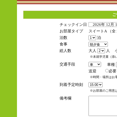
ご
チェックイン日
2026年 12月
お部屋タイプ
スイートA （
泊数
泊
食事
総人数
大人
人 
※未就学児童（添
交通手段
車種
送迎
必
※時間・場所はお
到着予定時刻
※お部屋のご用意は
備考欄