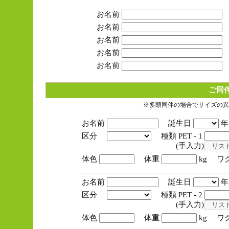
お名前
お名前
お名前
お名前
お名前
ご同
※多頭同伴の場合でサイズの異
お名前
誕生日
区分
種類 PET - 1
(手入力)
体色
体重
kg ワ
お名前
誕生日
区分
種類 PET - 2
(手入力)
体色
体重
kg ワ