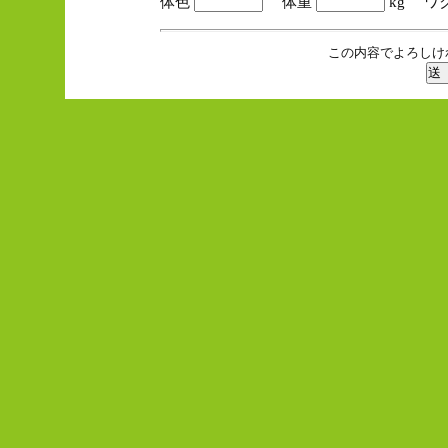
体色
体重
kg ワ
この内容でよろしけ