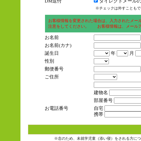
DM送付
ダイレクトメールの
※チェックは外すこともで
お客様情報を変更された場合は、入力されたメー
注意をしてください。 お客様情報は、メールア
お名前
お名前(カナ)
誕生日
年
月
性別
郵便番号
ご住所
建物名
部屋番号
お電話番号
自宅
携帯
※念のため、未就学児童（添い寝）をされる方につ