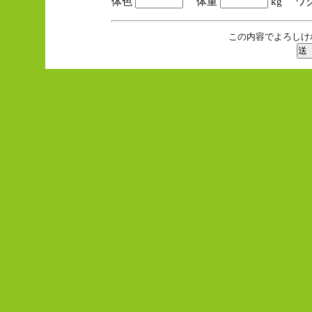
体色
体重
kg ワ
この内容でよろしけ