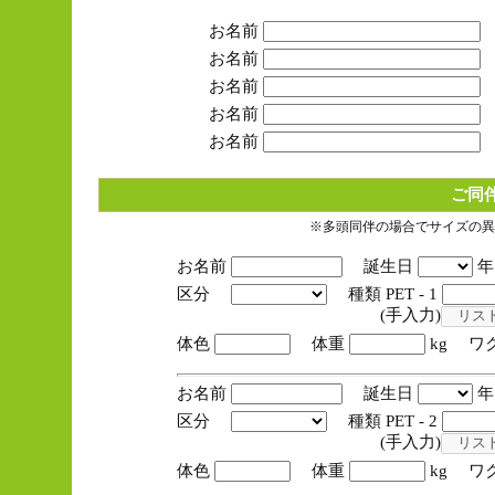
お名前
お名前
お名前
お名前
お名前
ご同
※多頭同伴の場合でサイズの異
お名前
誕生日
区分
種類 PET - 1
(手入力)
体色
体重
kg ワ
お名前
誕生日
区分
種類 PET - 2
(手入力)
体色
体重
kg ワ