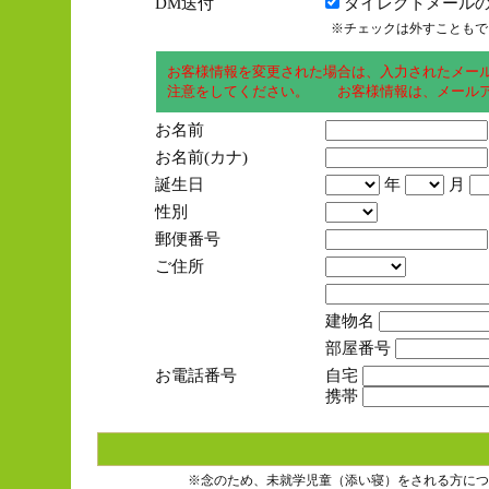
DM送付
ダイレクトメールの
※チェックは外すこともで
お客様情報を変更された場合は、入力されたメー
注意をしてください。 お客様情報は、メールア
お名前
お名前(カナ)
誕生日
年
月
性別
郵便番号
ご住所
建物名
部屋番号
お電話番号
自宅
携帯
※念のため、未就学児童（添い寝）をされる方につ