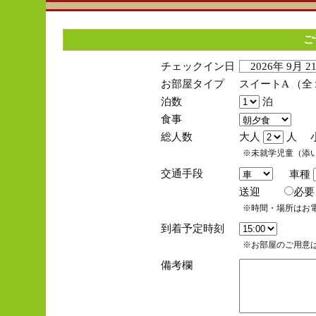
ご
チェックイン日
2026年 9月 
お部屋タイプ
スイートA （
泊数
泊
食事
総人数
大人
人 
※未就学児童（添
交通手段
車種
送迎
必
※時間・場所はお
到着予定時刻
※お部屋のご用意は
備考欄