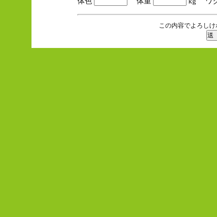
体色
体重
kg ワ
この内容でよろしけ