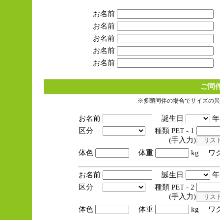
お名前
お名前
お名前
お名前
お名前
ご同
※多頭同伴の場合でサイズの異
お名前
誕生日
区分
種類 PET - 1
(手入力)
体色
体重
kg ワ
お名前
誕生日
区分
種類 PET - 2
(手入力)
体色
体重
kg ワ