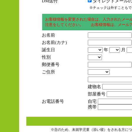
DM送付
ダイレクトメールの
※チェックは外すこともで
お客様情報を変更された場合は、入力されたメー
注意をしてください。 お客様情報は、メールア
お名前
お名前(カナ)
誕生日
年
月
性別
郵便番号
ご住所
建物名
部屋番号
お電話番号
自宅
携帯
※念のため、未就学児童（添い寝）をされる方につ