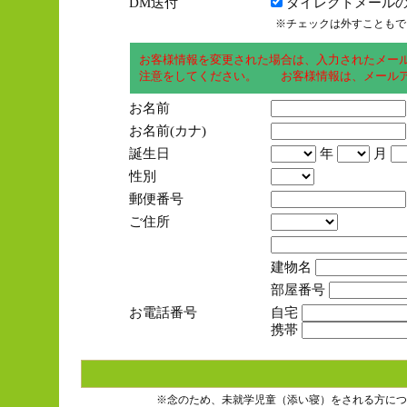
DM送付
ダイレクトメールの
※チェックは外すこともで
お客様情報を変更された場合は、入力されたメー
注意をしてください。 お客様情報は、メールア
お名前
お名前(カナ)
誕生日
年
月
性別
郵便番号
ご住所
建物名
部屋番号
お電話番号
自宅
携帯
※念のため、未就学児童（添い寝）をされる方につ