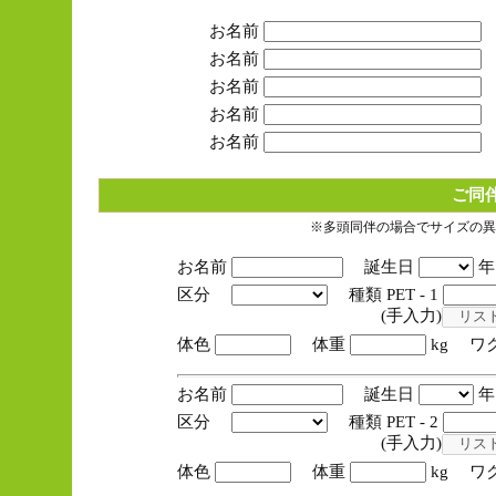
お名前
お名前
お名前
お名前
お名前
ご同
※多頭同伴の場合でサイズの異
お名前
誕生日
区分
種類 PET - 1
(手入力)
体色
体重
kg ワ
お名前
誕生日
区分
種類 PET - 2
(手入力)
体色
体重
kg ワ