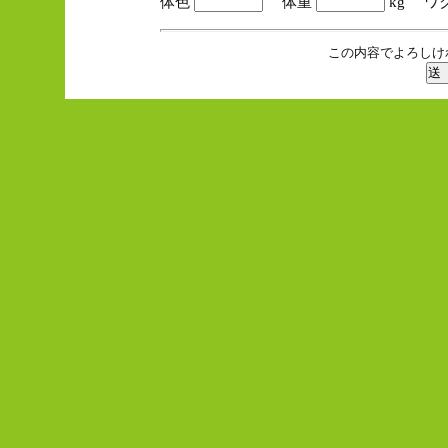
体色
体重
kg ワ
この内容でよろしけ