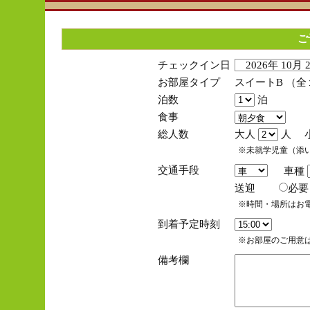
ご
チェックイン日
2026年 10月
お部屋タイプ
スイートB （
泊数
泊
食事
総人数
大人
人 
※未就学児童（添
交通手段
車種
送迎
必
※時間・場所はお
到着予定時刻
※お部屋のご用意は
備考欄