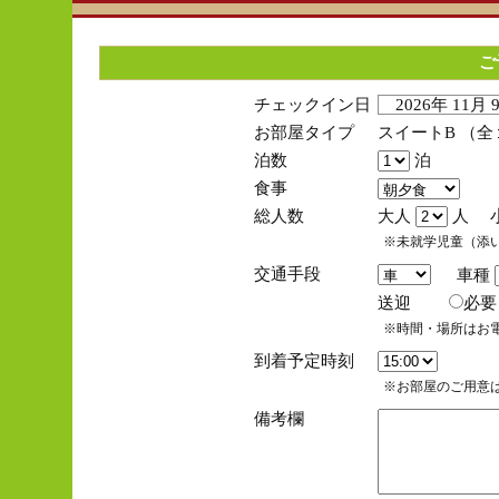
ご
チェックイン日
2026年 11月
お部屋タイプ
スイートB （
泊数
泊
食事
総人数
大人
人 
※未就学児童（添
交通手段
車種
送迎
必
※時間・場所はお
到着予定時刻
※お部屋のご用意は
備考欄