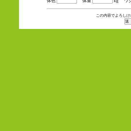
体色
体重
kg ワ
この内容でよろしけ