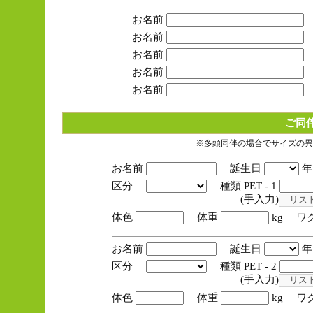
お名前
お名前
お名前
お名前
お名前
ご同
※多頭同伴の場合でサイズの異
お名前
誕生日
区分
種類 PET - 1
(手入力)
体色
体重
kg ワ
お名前
誕生日
区分
種類 PET - 2
(手入力)
体色
体重
kg ワ