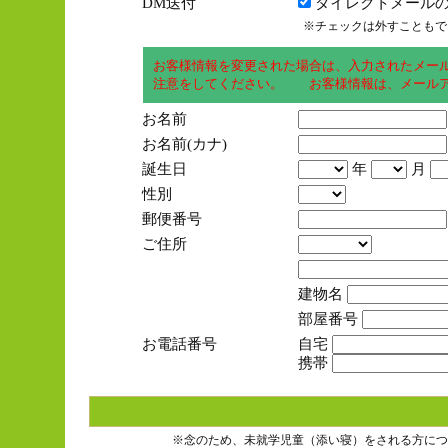
DM送付
ダイレクトメールの
※チェックは外すこともで
お客様情報を変更された場合は、入力されたメー
注意をしてください。 お客様情報は、メールア
お名前
お名前(カナ)
誕生日
年
月
性別
郵便番号
ご住所
建物名
部屋番号
お電話番号
自宅
携帯
※念のため、未就学児童（添い寝）をされる方につ