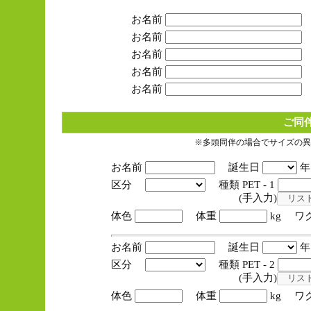
お名前
お名前
お名前
お名前
お名前
ご同
※多頭同伴の場合でサイズの異
お名前
誕生日
区分
種類 PET - 1
(手入力)
体色
体重
kg ワ
お名前
誕生日
区分
種類 PET - 2
(手入力)
体色
体重
kg ワ