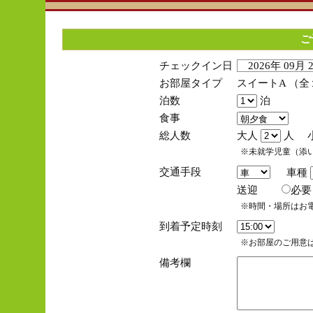
ご
チェックイン日
2026年 09月
お部屋タイプ
スイートA （
泊数
泊
食事
総人数
大人
人 
※未就学児童（添
交通手段
車種
送迎
必
※時間・場所はお
到着予定時刻
※お部屋のご用意は
備考欄