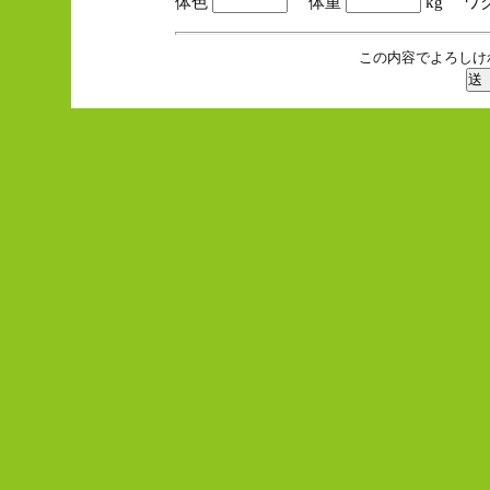
体色
体重
kg ワ
この内容でよろしけ