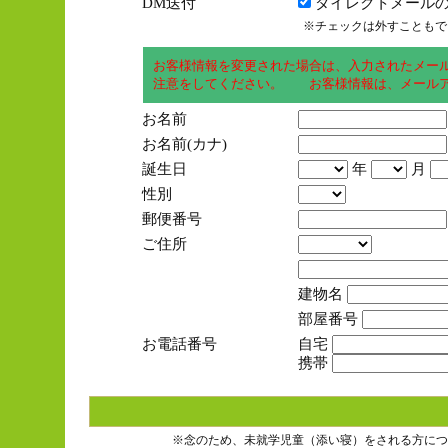
DM送付
ダイレクトメールの
※チェックは外すこともで
お客様情報を変更された場合は、入力されたメー
注意をしてください。 お客様情報は、メールア
お名前
お名前(カナ)
誕生日
年
月
性別
郵便番号
ご住所
建物名
部屋番号
お電話番号
自宅
携帯
※念のため、未就学児童（添い寝）をされる方につ