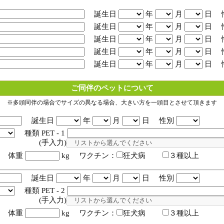
誕生日
年
月
日 
誕生日
年
月
日 
誕生日
年
月
日 
誕生日
年
月
日 
誕生日
年
月
日 
ご同伴のペットについて
※多頭同伴の場合でサイズの異なる場合、大きい方を一頭目とさせて頂きます
誕生日
年
月
日 性別
種類 PET - 1
入力)
体重
kg ワクチン：
狂犬病
３種以上
誕生日
年
月
日 性別
種類 PET - 2
入力)
体重
kg ワクチン：
狂犬病
３種以上