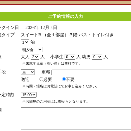
ご予約情報の入力
ックイン日
2026年 12月 4日
屋タイプ
スイートB （全１部屋）３階 バス・トイレ付き
泊
数
大人
人 小学生
人 幼児
人
※未就学児童（添い寝）は無料です。
手段
車種
送迎
必要
不要
※時間・場所はお電話にてお申し込みください。
予定時刻
※お部屋のご用意は15:00からとなります。
欄