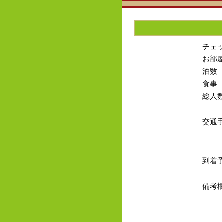
チェ
お部
泊数
食事
総人
交通
到着
備考