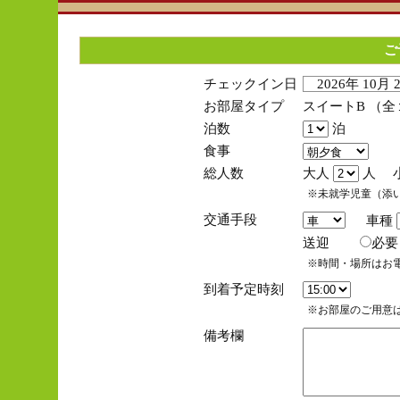
ご
チェックイン日
2026年 10月
お部屋タイプ
スイートB （
泊数
泊
食事
総人数
大人
人 
※未就学児童（添
交通手段
車種
送迎
必
※時間・場所はお
到着予定時刻
※お部屋のご用意は
備考欄