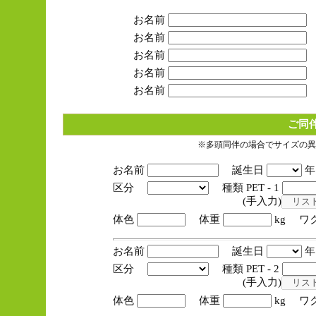
お名前
お名前
お名前
お名前
お名前
ご同
※多頭同伴の場合でサイズの異
お名前
誕生日
区分
種類 PET - 1
(手入力)
体色
体重
kg ワ
お名前
誕生日
区分
種類 PET - 2
(手入力)
体色
体重
kg ワ