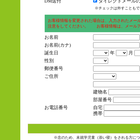
DM送付
ダイレクトメールの
※チェックは外すこともで
お客様情報を変更された場合は、入力されたメー
注意をしてください。 お客様情報は、メールア
お名前
お名前(カナ)
誕生日
年
月
性別
郵便番号
ご住所
建物名
部屋番号
お電話番号
自宅
携帯
※念のため、未就学児童（添い寝）をされる方につ