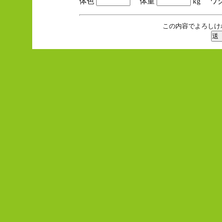
体色
体重
kg ワ
この内容でよろしけ