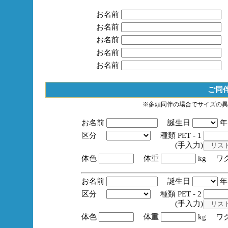
お名前
お名前
お名前
お名前
お名前
ご同
※多頭同伴の場合でサイズの異
お名前
誕生日
区分
種類 PET - 1
(手入力)
体色
体重
kg ワ
お名前
誕生日
区分
種類 PET - 2
(手入力)
体色
体重
kg ワ