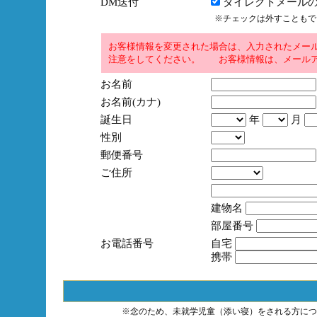
DM送付
ダイレクトメールの
※チェックは外すこともで
お客様情報を変更された場合は、入力されたメー
注意をしてください。 お客様情報は、メールア
お名前
お名前(カナ)
誕生日
年
月
性別
郵便番号
ご住所
建物名
部屋番号
お電話番号
自宅
携帯
※念のため、未就学児童（添い寝）をされる方につ