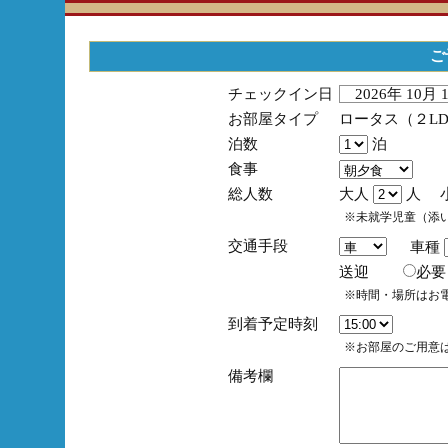
ご
チェックイン日
2026年 10月
お部屋タイプ
ロータス（２L
泊数
泊
食事
総人数
大人
人 
※未就学児童（添
交通手段
車種
送迎
必
※時間・場所はお
到着予定時刻
※お部屋のご用意は
備考欄