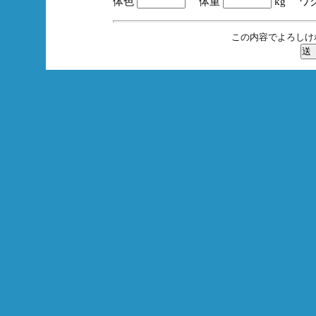
体色
体重
kg ワ
この内容でよろしけ