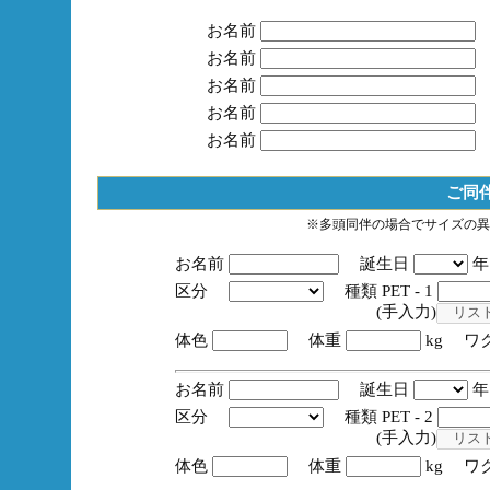
お名前
お名前
お名前
お名前
お名前
ご同
※多頭同伴の場合でサイズの異
お名前
誕生日
区分
種類 PET - 1
(手入力)
体色
体重
kg ワ
お名前
誕生日
区分
種類 PET - 2
(手入力)
体色
体重
kg ワ