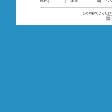
体色
体重
kg ワ
この内容でよろしけ