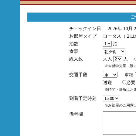
ご
チェックイン日
2026年 10月
お部屋タイプ
ロータス（２L
泊数
泊
食事
総人数
大人
人 
※未就学児童（添
交通手段
車種
送迎
必
※時間・場所はお
到着予定時刻
※お部屋のご用意は
備考欄