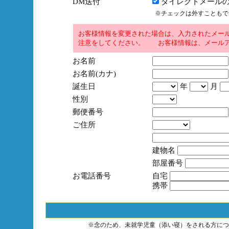
DM送付
ダイレクトメールの
※チェックは外すこともで
お客様情報を変更された場合は、入力されたメー
注意をしてください。 お客様情報は、メールア
お名前
お名前(カナ)
誕生日
年
月
性別
郵便番号
ご住所
建物名
部屋番号
お電話番号
自宅
携帯
※念のため、未就学児童（添い寝）をされる方につ