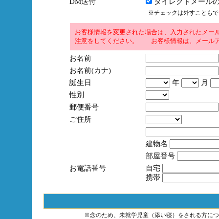
DM送付
ダイレクトメールの
※チェックは外すこともで
お客様情報を変更された場合は、入力されたメー
注意をしてください。 お客様情報は、メールア
お名前
お名前(カナ)
誕生日
年
月
性別
郵便番号
ご住所
建物名
部屋番号
お電話番号
自宅
携帯
※念のため、未就学児童（添い寝）をされる方につ