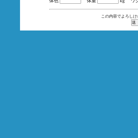
体色
体重
kg ワ
この内容でよろしけ