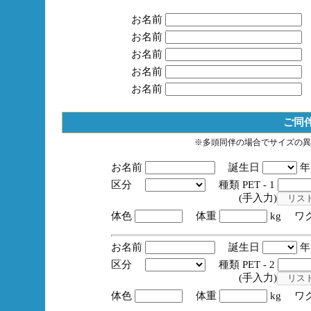
お名前
お名前
お名前
お名前
お名前
ご同
※多頭同伴の場合でサイズの異
お名前
誕生日
区分
種類 PET - 1
(手入力)
体色
体重
kg ワ
お名前
誕生日
区分
種類 PET - 2
(手入力)
体色
体重
kg ワ