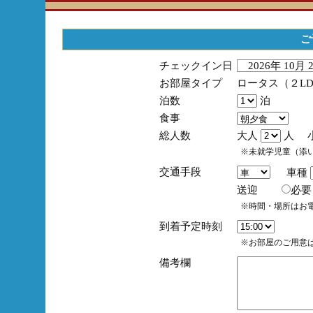
ご
チェックイン日
2026年 10月
お部屋タイプ
ロータス（２L
泊数
泊
食事
総人数
大人
人 
※未就学児童（添
交通手段
車種
送迎
必
※時間・場所はお
到着予定時刻
※お部屋のご用意は
備考欄