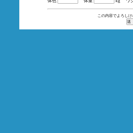
体色
体重
kg ワ
この内容でよろしけ