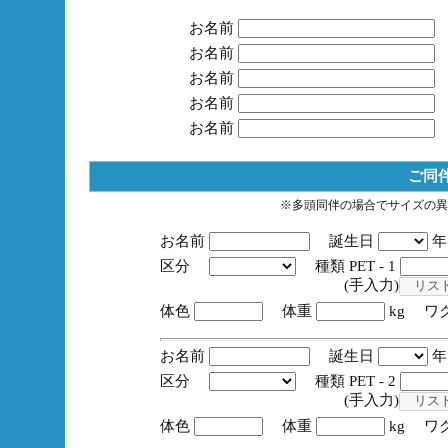
お名前
お名前
お名前
お名前
お名前
ご同
※多頭同伴の場合でサイズの異
お名前
誕生日
区分
種類 PET - 1
(手入力)
体色
体重
kg ワ
お名前
誕生日
区分
種類 PET - 2
(手入力)
体色
体重
kg ワ