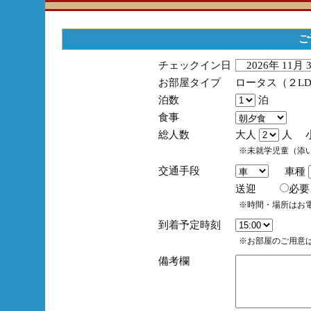
ご
チェックイン日
2026年 11月
お部屋タイプ
ロータス（２L
泊数
泊
食事
総人数
大人
人 
※未就学児童（添
交通手段
車種
送迎
必
※時間・場所はお
到着予定時刻
※お部屋のご用意は
備考欄