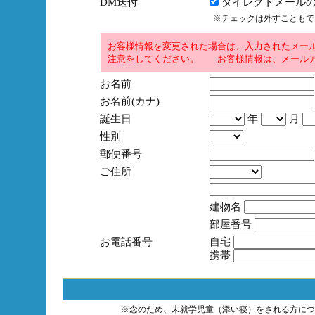
DM送付
ダイレクトメールの
※チェックは外すこともで
お客様情報を変更された場合は、入力されたメー
注意をしてください。 お客様情報は、メールア
お名前
お名前(カナ)
誕生日
年
月
性別
郵便番号
ご住所
建物名
部屋番号
お電話番号
自宅
携帯
※念のため、未就学児童（添い寝）をされる方につ