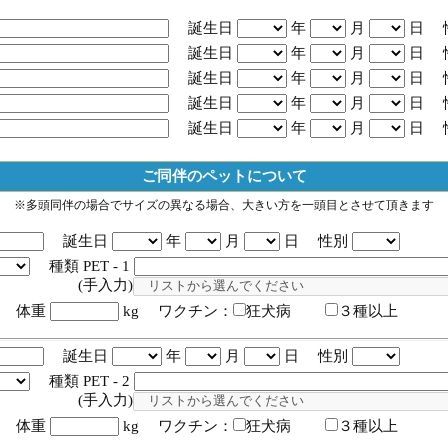
誕生日
年
月
日 
誕生日
年
月
日 
誕生日
年
月
日 
誕生日
年
月
日 
誕生日
年
月
日 
ご同伴のペットについて
※多頭同伴の場合でサイズの異なる場合、大きい方を一頭目とさせて頂きます
誕生日
年
月
日 性別
種類 PET - 1
入力)
体重
kg ワクチン：
狂犬病
３種以上
誕生日
年
月
日 性別
種類 PET - 2
入力)
体重
kg ワクチン：
狂犬病
３種以上