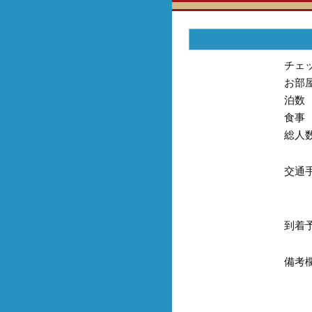
チェ
お部
泊数
食事
総人
交通
到着
備考