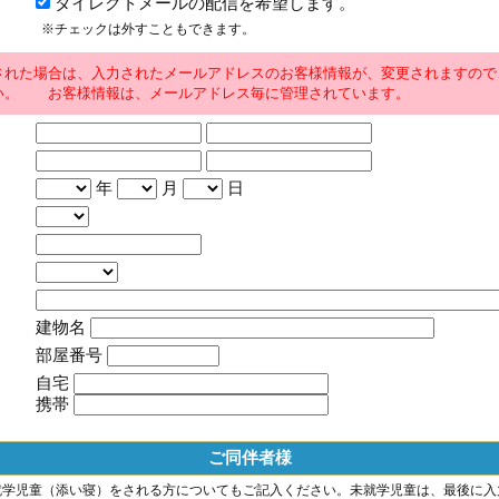
ダイレクトメールの配信を希望します。
※チェックは外すこともできます。
された場合は、入力されたメールアドレスのお客様情報が、変更されますので
い。 お客様情報は、メールアドレス毎に管理されています。
年
月
日
建物名
部屋番号
自宅
携帯
ご同伴者様
就学児童（添い寝）をされる方についてもご記入ください。未就学児童は、最後に入