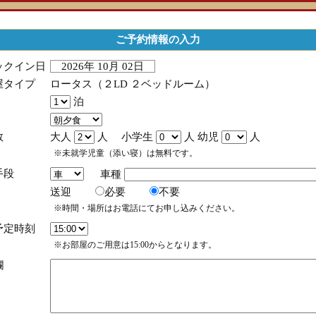
ご予約情報の入力
ックイン日
2026年 10月 02日
屋タイプ
ロータス（２LD ２ベッドルーム）
泊
数
大人
人 小学生
人 幼児
人
※未就学児童（添い寝）は無料です。
手段
車種
送迎
必要
不要
※時間・場所はお電話にてお申し込みください。
予定時刻
※お部屋のご用意は15:00からとなります。
欄