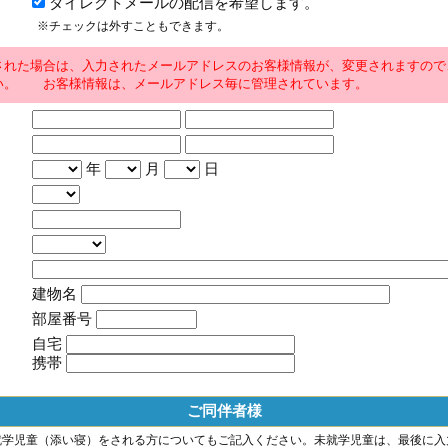
ダイレクトメールの配信を希望します。
※チェックは外すこともできます。
された場合は、入力されたメールアドレスのお客様情報が、変更されますので
い。 お客様情報は、メールアドレス毎に管理されています。
年
月
日
建物名
部屋番号
自宅
携帯
ご同伴者様
就学児童（添い寝）をされる方についてもご記入ください。未就学児童は、最後に入