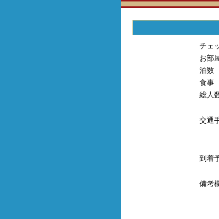
チェ
お部
泊数
食事
総人
交通
到着
備考