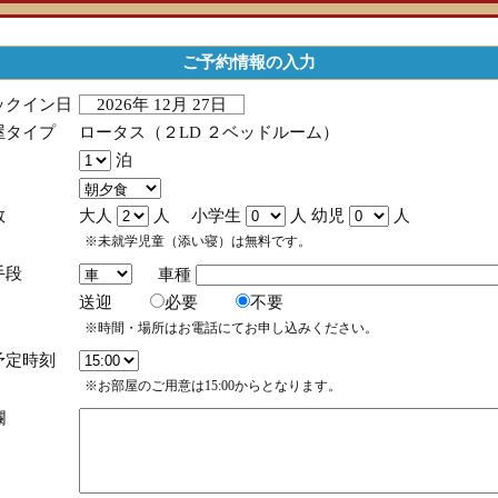
ご予約情報の入力
ックイン日
2026年 12月 27日
屋タイプ
ロータス（２LD ２ベッドルーム）
泊
数
大人
人 小学生
人 幼児
人
※未就学児童（添い寝）は無料です。
手段
車種
送迎
必要
不要
※時間・場所はお電話にてお申し込みください。
予定時刻
※お部屋のご用意は15:00からとなります。
欄