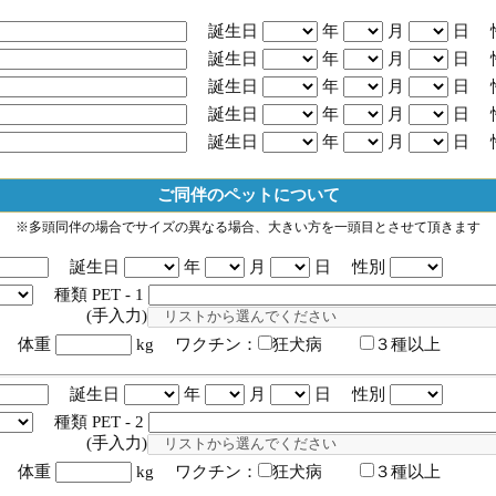
誕生日
年
月
日 
誕生日
年
月
日 
誕生日
年
月
日 
誕生日
年
月
日 
誕生日
年
月
日 
ご同伴のペットについて
※多頭同伴の場合でサイズの異なる場合、大きい方を一頭目とさせて頂きます
誕生日
年
月
日 性別
種類 PET - 1
入力)
体重
kg ワクチン：
狂犬病
３種以上
誕生日
年
月
日 性別
種類 PET - 2
入力)
体重
kg ワクチン：
狂犬病
３種以上