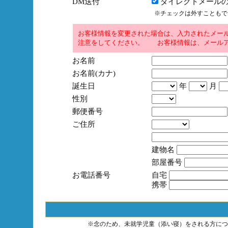
DM送付
ダイレクトメールの
※チェックは外すこともで
お客様情報を変更された場合は、入力されたメー
注意をしてください。 お客様情報は、メールア
お名前
お名前(カナ)
誕生日
年
月
性別
郵便番号
ご住所
建物名
部屋番号
お電話番号
自宅
携帯
※念のため、未就学児童（添い寝）をされる方につ