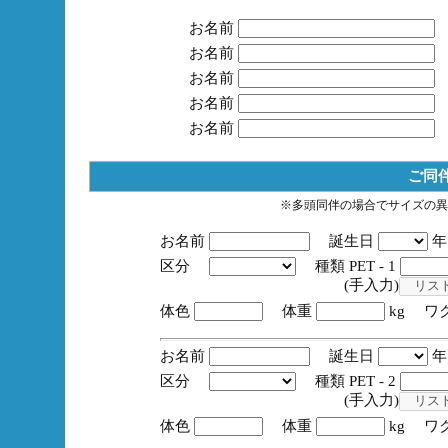
お名前
お名前
お名前
お名前
お名前
ご同
※多頭同伴の場合でサイズの異
お名前
誕生日
区分
種類 PET - 1
(手入力)
体色
体重
kg ワ
お名前
誕生日
区分
種類 PET - 2
(手入力)
体色
体重
kg ワ