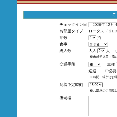
ご
チェックイン日
2026年 12月
お部屋タイプ
ロータス（２L
泊数
泊
食事
総人数
大人
人 
※未就学児童（添
交通手段
車種
送迎
必
※時間・場所はお
到着予定時刻
※お部屋のご用意は
備考欄