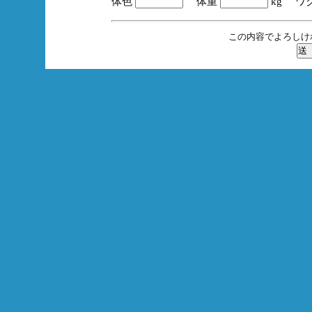
体色
体重
kg ワ
この内容でよろしけ