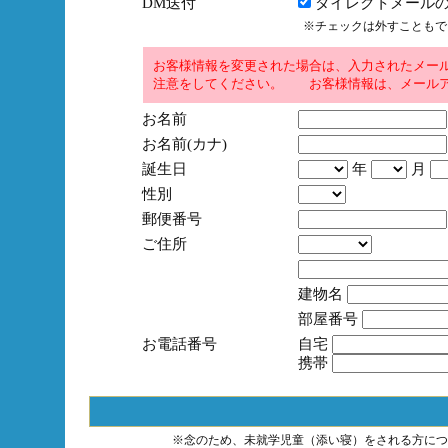
DM送付
ダイレクトメールの
※チェックは外すこともで
お客様情報を変更された場合は、入力されたメー
注意をしてください。 お客様情報は、メールア
お名前
お名前(カナ)
誕生日
年
月
性別
郵便番号
ご住所
建物名
部屋番号
お電話番号
自宅
携帯
※念のため、未就学児童（添い寝）をされる方につ