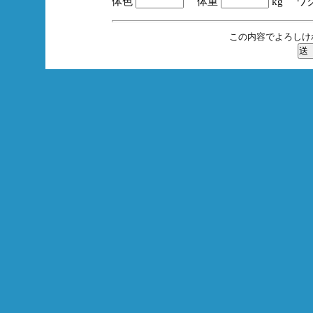
体色
体重
kg ワ
この内容でよろしけ