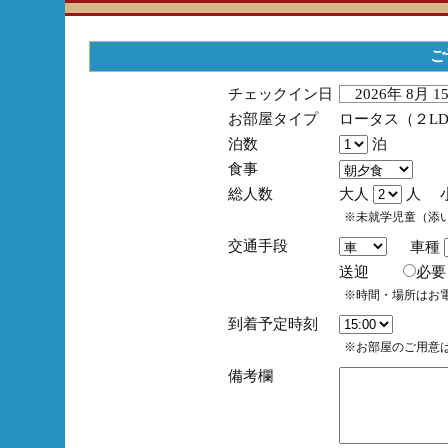
ご
チェックイン日
2026年 8月 
お部屋タイプ
ロータス（２L
泊数
泊
食事
総人数
大人
人 
※未就学児童（添
交通手段
車種
送迎
必
※時間・場所はお
到着予定時刻
※お部屋のご用意は
備考欄