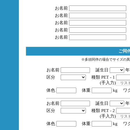
お名前
お名前
お名前
お名前
お名前
ご同
※多頭同伴の場合でサイズの異
お名前
誕生日
区分
種類 PET - 1
(手入力)
体色
体重
kg ワ
お名前
誕生日
区分
種類 PET - 2
(手入力)
体色
体重
kg ワ