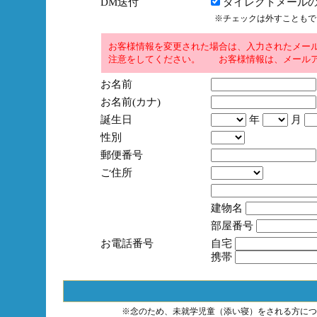
DM送付
ダイレクトメールの
※チェックは外すこともで
お客様情報を変更された場合は、入力されたメー
注意をしてください。 お客様情報は、メールア
お名前
お名前(カナ)
誕生日
年
月
性別
郵便番号
ご住所
建物名
部屋番号
お電話番号
自宅
携帯
※念のため、未就学児童（添い寝）をされる方につ