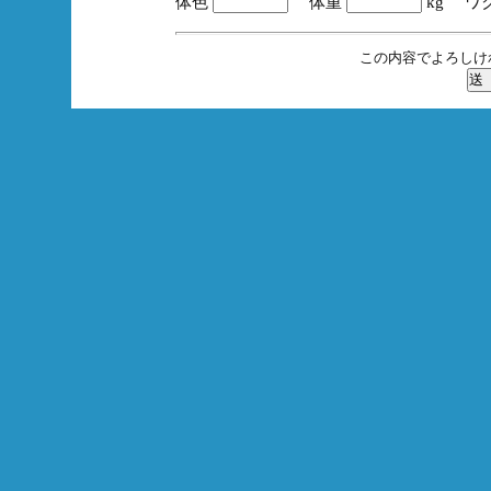
体色
体重
kg ワ
この内容でよろしけ