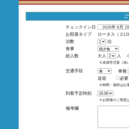
ご
チェックイン日
2026年 8月 
お部屋タイプ
ロータス（２L
泊数
泊
食事
総人数
大人
人 
※未就学児童（添
交通手段
車種
送迎
必
※時間・場所はお
到着予定時刻
※お部屋のご用意は
備考欄