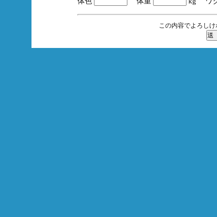
体色
体重
kg ワ
この内容でよろしけ