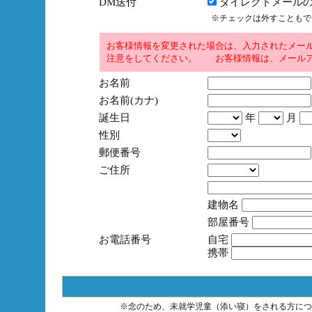
DM送付
ダイレクトメールの
※チェックは外すこともで
お客様情報を変更された場合は、入力されたメー
注意をしてください。 お客様情報は、メールア
お名前
お名前(カナ)
誕生日
年
月
性別
郵便番号
ご住所
建物名
部屋番号
お電話番号
自宅
携帯
※念のため、未就学児童（添い寝）をされる方につ