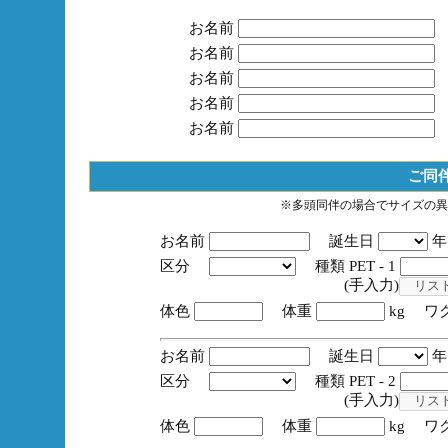
お名前
お名前
お名前
お名前
お名前
ご同
※多頭同伴の場合でサイズの異
お名前
誕生日
区分
種類 PET - 1
(手入力)
体色
体重
kg ワ
お名前
誕生日
区分
種類 PET - 2
(手入力)
体色
体重
kg ワ